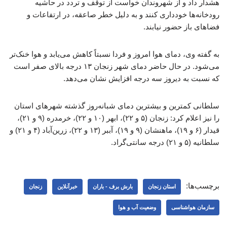
هشدار داد و از شهروندان خواست از توقف و تردد در حاشیه
رودخانه‌ها خودداری کنند و به دلیل خطر صاعقه، در ارتفاعات و
فضاهای باز حضور نیابند.
به گفته وی، دمای هوا امروز و فردا نسبتاً کاهش می‌یابد و هوا خنک‌تر
می‌شود. در حال حاضر دمای شهر زنجان ۱۳ درجه بالای صفر است
که نسبت به دیروز سه درجه افزایش نشان می‌دهد.
سلطانی کمترین و بیشترین دمای شبانه‌روز گذشته شهرهای استان
را نیز اعلام کرد: زنجان (۵ و ۲۲)، ابهر (۱۰ و ۲۲)، خرمدره (۹ و ۲۱)،
قیدار (۶ و ۱۹)، ماهنشان (۹ و ۱۹)، آببر (۱۳ و ۲۲)، زرین‌آباد (۴ و ۲۱) و
سلطانیه (۵ و ۲۱) درجه سانتی‌گراد.
برچسب‌ها:
استان زنجان
بارش برف - باران
خبرآنلاین
زنجان
سازمان هواشناسی
وضعیت آب و هوا