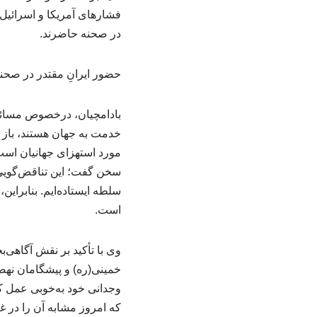
فشارهای آمریکا و اسرائیل،
در صحنه حاضرند.
حضور ایرانِ مقتدر در صحن
بادامچیان، درخصوص مسائل م
خدمت به جهان هستند، باز ن
مورد استهزای جهانیان است،
سخن گفت؛ این تناقض‌گویی‌
سلطه ایستاده‌ایم. بنابراین
است.
خمینی(ره) و پیشگامان نهضت
وجدانی خود به‌خوبی عمل کنی
که امروز مشابه آن را در غ