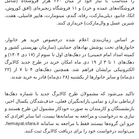
را متناسب با نیاز خود از میان ۲۶۰ هزار فروشگاه (شامل
فروشگاه‌های عمده و خرد) و ۱۱ فروشگاه زنجیره‌ای (افق کوروش،
اتکا، جانبو، دیلی‌مارکت، رفاه، گندم، مینومارت، هایپر فامیلی، هفت،
شیرین عسل و وال‌مارکت) خریداری کنند.
بر اساس زمان‌بندی اعلام شده درخصوص خرید هر خانوار،
خانوارهای تحت پوشش نهادهای حمایتی (سازمان بهزیستی کشور و
کمیته امداد امام خمینی) در دهک‌های اول تا سوم از (۱۷ دی ۱۴۰۴) و
دهک‌های ۱ تا ۳ از ۱۹ دی ماه امکان خرید در طرح جدید کالابرگ
الکترونیکی برایشان فراهم شد. همچنین دهک‌های ۴ تا ۷ از (۲۲
دی‌ماه) و سایر خانوارها از یکشنبه (۲۸ دی‌ماه) قادر به خرید شدند.
تاکید می‌شود که مشمولان طرح کالابرگ جدید با شماره دهک‌ها
ارتباطی ندارد و تمامی یارانه‌بگیران فعلی، حذف‌شدگان یکسال اخیر،
بازنشستگان و کارمندان به صورت خودکار مشمول این طرح هستند و
نیازی به درخواست و مراجعه به سامانه‌ها نیست، اما سایر افرادی که
جزو این گروه‌ها نیستند فقط با مراجعه به سامانه hemayat.sfara.ir،
می‌توانند درخواست خود را برای دریافت کالابرگ ثبت کنند.