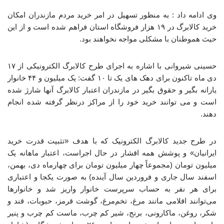
وی ادامه داد : به منظور تسهیل در امر خرید مردم مازندران امکان
خرید کالابرگ در ۱۹ هزار فروشگاه استان فراهم شده است و از این
حیث هموطنان با مشکلی مواجه نخواهند بود.
حسینی شیروانی با اشاره به اجرای طرح کالابرگ الکترونیکی از ۱۷
دی ماه تاکنون برای دهک های یک تا ۱۰ گفت:‌ یک میلیون و ۴۴ خانوار
یارانه بگیر و حقوق بگیر در مازندران اعتبار کالابرگ آنها شارژ شده
است و می توانند خرید خود را از مراکز درنظر گرفته شده انجام
دهند.
در طرح جدید کالابرگ الکترونیک که با هدف «تثبیت قدرت خرید
ایرانیان» و پوشش همه اقشار در حال اجراست، اعتبار ماهانه یک
میلیون تومان (مجموعاً چهار میلیون تومان برای چهارماه دی، بهمن،
اسفند سال جاری و فروردین سال آینده) به صورت یکجا و اعتباری
برای هر نفر به حساب سرپرست خانوار واریز شد و خانوارها
می‌توانند اقلامی مانند مرغ، تخم‌مرغ، گوشت قرمز، حبوبات، قند و
شکر، روغن، ماکارونی، برنج، شیر کم چرب، ماست کم چرب و پنیر