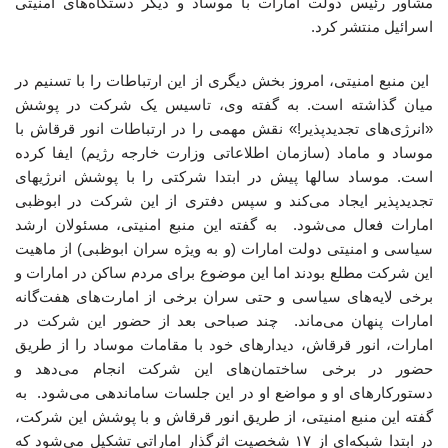
مشاور رئیس دولت امارات با موساد و دیگر دستگاه‌های امنیتی
اسرائیل منتشر کرد.
این منبع امنیتی، امروز بخش دیگری از این ارتباطات را با تسنیم در
میان گذاشته است. به گفته وی، تاسیس یک شرکت در پوشش
«انرژی‌های تجدیدپذیر!» نقش مهمی را در ارتباطات انور قرقاش با
موساد و ماماد (سازمان اطلاعاتی وزارت خارجه رژیم) ایفا کرده
است. موساد سالها پیش در ابتدا شرکتی را با پوشش انرژیهای
تجدیدپذیر ایجاد می‌کند و سپس دفتری از این شرکت در ابوظبی
امارات فعال می‌شود. به گفته این منبع امنیتی، مسئولان ارشد
سیاسی و امنیتی دولت امارات (و به ویژه سران ابوظبی) از ماهیت
این شرکت مطلع بودند اما این موضوع برای مردم ساکن در امارات و
برخی لایه‌های سیاسی و حتی سران برخی از امارت‌های هفت‌گانه
امارات پنهان می‌ماند. چند صباحی بعد از حضور این شرکت در
امارات، انور قرقاش، دیدارهای خود با مقامات موساد را از طریق
حضور در برخی ساختمان‌های این شرکت انجام می‌دهد و
دستورکارهای او و مواضع او در این جلسات ساماندهی می‌شود. به
گفته این منبع امنیتی، از طریق انور قرقاش و با پوشش این شرکت،
در ابتدا شبکه‌ای از ۱۷ شخصیت اثرگذار اماراتی تشکیل می‌شود که