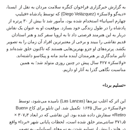
به گزارش خبرگزاری فراخوان کنگره سلامت مردان به نقل از ایسنا،‌
«دیه‌گو ولاسکز» (Diego Velázquez) که توسط پادشاه «فیلیپ
چهارم اسپانیا» استخدام شده بود، مأمور شد تا بیش از ۳۰ پرتره از
پادشاه را در طول زندگی خود بسازد. موقعیت او به عنوان یک نقاش
دربار به این هنرمند فرصتی داد تا به اروپا سفر کند و هنر استادان
قدیم نقاشی را ببیند و برخی از معتبرترین افراد آن زمان را به تصویر
بکشد. پرتره‌های او جزو بهترین‌هایی هستند که تاکنون خلق شده‌اند و
تأثیر ماندگاری بر هنرمندان آینده مانند مانه و پیکاسو داشته‌اند.
«ولاسکز» ۴۲۷ سال پیش در چنین روزی متولد شد؛‌ به همین
مناسبت نگاهی گذرا به آثار او داریم.
«تسلیم بردا»‌
این اثر که اغلب نیزه‌ها (Las Lanzas) نامیده می‌شود، توسط
«ولاسکز» در سال ۱۶۳۵ تکمیل شد. این تابلو برای کاخ «Buen
Retiro» سفارش داده شده بود. این نقاشی که در ابعاد ۳۰۷٫۳ ×
۳۷۱٫۵ سانتی‌متر خلق شده است،‌ لحظات پایانی شهر «بردا» واقع
در هلند را پیش از تسلیم شدن به نیروهای اسپانیایی به تصویر