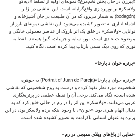
«پیرزن در حال پختن تخم‌مرغ» نمونه‌ای اولیه از تسلط «دیه‌گو
ولاسکز» بر نورپردازی واقع‌گرایانه است. این نقاشی در ژانر
(bodegón) به شمار می‌رود که در آن طبیعت بی‌جان آشپزخانه و
اشیاء انباری به تصویر کشیده می‌شود. این نقاشی نمونه‌ای بارز از
توانایی «ولاسکز» در خلق یک اثر باروک از عناصر معمولی خانگی و
موضوعات عادی است. نور،‌ سایه و جزییات، گیرا هستند. فقط به
نوری که روی دیگ مسی بازتاب پیدا کرده است، نگاه کنید.
«پرتره خوان د پارخا»
«پرتره خوان دِ پارخا»(Portrait of Juan de Pareja) به جوهره
شخصیت مورد نظر نفوذ کرده و درست به روح شخصیتی که نقاشی
شده است، نگاه می‌کند. برخی آن را نقطه عطفی در پرتره‌نگاری
غربی می‌دانند. «ولاسکز» این اثر را در رم در حالی خلق کرد که به
دنبال الهام هنری بود. «خوان»، با وجود اینکه برده ولاسکز بود، در این
پرتره به عنوان انسانی باکرامت به تصویر کشیده شده است.
«نمایی از باغ‌های ویلای مدیچی در رم»