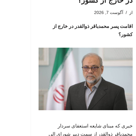
در خارج از کشور؟
از
آگوست 7, 2026
اقامت پسر محمدباقر ذوالقدر در خارج از
کشور؟
خبری که مبنای شایعه استعفای سردار
محمدباقر ذوالقدر از سمت دبیر شورای الی