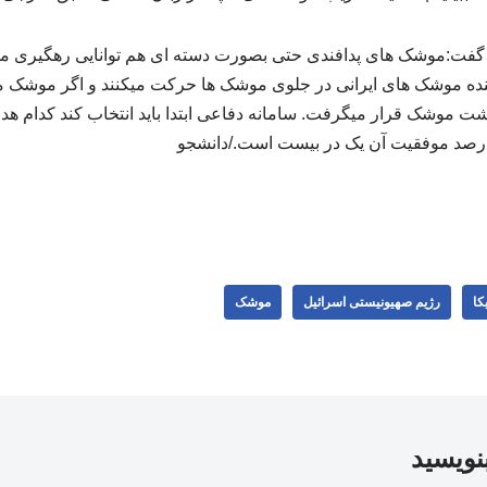
روفسور تد پُستول از MIT گفت:‌موشک های پدافندی حتی بصورت دسته ای هم توانایی رهگی
نده موشک های ایرانی در جلوی موشک ها حرکت میکنند و اگر موشک م
 پشت موشک قرار میگرفت. سامانه دفاعی ابتدا باید انتخاب کند کدام 
هد درصد موفقیت آن یک در بیست است./دانشجو
کا
رژیم صهیونیستی اسرائیل
موشک
بنویسید