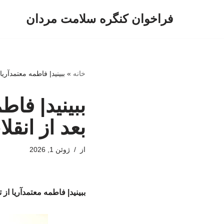
فراخوان کنگره سلامت مردان
پرش
به
محتوا
خانه
»
ببینید| فاطمه معتمدآریا
ببینید| فاط
بعد از انقل
از
ژوئن 1, 2026
ببینید| فاطمه معتمدآریا از