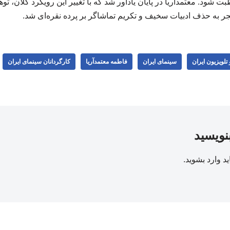
واظبت شود. معتمدآریا در پایان یادآور شد که با تغییر این رویکرد کلا
ر به حذف ادبیات سخیف و تکریم تماشاگر بر پرده نقره‌ای شد.
تلویزیون ایران
سینمای ایران
فاطمه معتمدآریا
کارگردانان سینمای ایران
بنویسید
ید
وارد بشوید
.