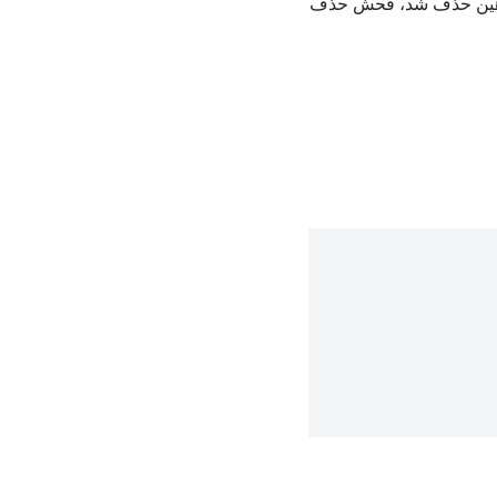
ن، توهین حذف شد، فحش حذف