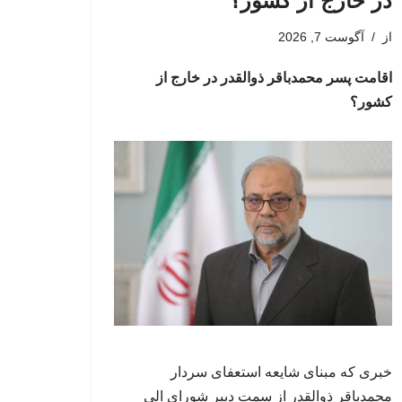
در خارج از کشور؟
از
آگوست 7, 2026
اقامت پسر محمدباقر ذوالقدر در خارج از
کشور؟
خبری که مبنای شایعه استعفای سردار
محمدباقر ذوالقدر از سمت دبیر شورای الی