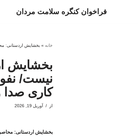
فراخوان کنگره سلامت مردان
پرش
به
محتوا
خانه
»
بخشایش اردستانی: محا
بخشایش ارد
نیست/ نفوذ
کاری صدا 
از
آوریل 19, 2026
بخشایش اردستانی: محاصره 