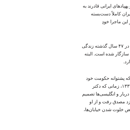
هپادهای ایرانی قادرند به
یران کاملاً دست‌بسته
ین ماجرا خودِ
وی یادآورشد: ایران ممکن است در این ماجرا ضررهایی ببیند، اما نه به اندازه‌ آمریکا؛ چرا که ایران در ۴۷ سال گذشته زندگی
 سازگار شده است. البته
که پشتوانه‌ حکومت خود
هستند، این امر بسیار مهم و قابل توجه است، اصل این دیدگاه ریشه در تاریخ ایران دارد. در سال ۱۳۳۲، زمانی که دکتر
دربار و انگلیسی‌ها تصمیم
نزد مصدق رفت و از او
محض خلوت شدن خیابان‌ها،