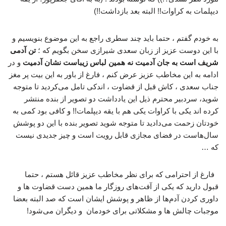
دیپلمات به کراوات!! البته بعد بازداشت!!)
به خودم گفتم ، حتما باید چند سطری راجع به این موضوع بنویسیم و
با این دوست عزیز از زبان سعدی شیرازی سخن بگویم که ؛
تن آدمی
شریف است به جان آدمیت نه همین لباس زیباست نشان آدمیت
و در
ادامه به این مخاطب عزیز عرض کنم ، فارغ از باور به این بیت پر مغز
جناب سعدی ، کاش قبل از قضاوت ، اندکی تامل می‌کردید تا متوجه
شوید، سردبیر محترم ذیل این یادداشت دو تصویر از بنده منتشر
کرده اند یکی با کراوات یکی هم با یقه دیپلمات!! و کافی بود کمی به
خودتان زحمت می‌دادید تا متوجه شوید تصویر بنده با این دو پوشش
سال‌هاست در فضای مجازی قابل رویت است و چیز جدیدی نیست
که …
فارغ از احترامی که برای نظر مخاطب عزیز قائل هستم ، حتما
قبول دارید که یکی از آفت‌های روزگار ما همین دست قضاوت ها و
داوری کردن آدم‌ها از ظاهر و پوشش ایشان است که صد البته بعضا
موجبات چالش ها و مشکلاتی برای خودمان و دیگران می‌شود!