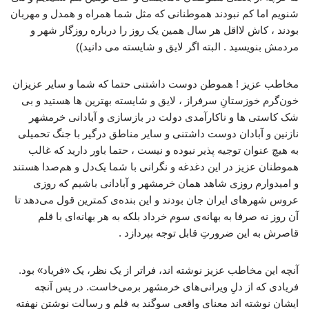
شنویم اما کم نبودند هموطنانی که مثل شما همراه و همدل و مهربان
بودند ، کاش لااقل هر سال همین یک روز را درباره روزگار شهر و
مردمش بنویسید . البته اگر لایق و شایسته می دانید))
مخاطب عزیز ! هموطن دوست داشتنی حتما که شما و سایر عزیزان
خون‌گرم خوزستانِ سرفراز ، لایق و شایسته بهترین ها هستید و بی
شک کاستی ها و ناکارآمدی دولت در بازسازی و آبادانی خرمشهر
نازنین و آبادان دوست داشتنی و سایر مناطق درگیر با جنگ تحمیلی
به هیچ عنوان توجیه پذیر نبوده و نیست ، حتما باور دارید که غالب
هموطنان عزیز در این دغدغه و نگرانی با شما یک‌دل و هم‌صدا هستند
و امیدوارم روزی شاهد همان خرمشهر و آبادانی باشیم که روزی
عروس شهرهای ایران جان بودند و این بنده‌ی کمترین قول می‌دهد تا
آن روز نه صرفا به بهانه‌ی سوم خرداد بلکه به هر بهانه‌ای با قلم
قاصرش به این ضرورتِ قابل توجه بپردازد .
آنچه این مخاطب عزیز نوشته اند، فراتر از یک نظر، یک «فریاد» بود.
فریادی که از دلِ ویرانی‌های خرمشهر برمی‌خاست. در پس آنچه
ایشان نوشته اند معنای واقعیِ سوگند به قلم و رسالت نوشتن نهفته