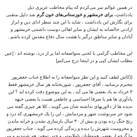
در همین عوالم سر می‌کردم که پیام مخاطب عزیزی ذیل
یادداشتِ،
برای خرمشهر و خوزستانی‌های خون گرم
شد دلیل متقنی
برای نگارش این یادداشت ، شاید با این چند سطر ادای دین و ابراز
ارادتی خالصانه‌ به ایشان و سایر اهالی دوست داشتنی خرمشهر و
آبادان و سایر مناطق درگیر با هشت سال دفاع مقدس کرده باشم .
این مخاطب گرامی با لحنی متواضعانه اما پر از درد، نوشته اند : [عین
مطلب ایشان کپی و در اینجا درج می‌کنم]
((کاش لطف کنید و این نظر متواصعانه را به اطلاع جناب جعفرپور
محترم برسانید ، آقای جعفرپور ، شوربختانه هر سال خرمشهر فقط
۳ خرداد به یاد بعضی ها می آید ، به این موضوع دقت کرده اید ؟ این
یادآوری ها هم یا صرفا احساسی و عاطفی هست یا بعضی جبهه
ندیده ها از دلاوریهای نداشته شان می گویند ، کلا هر چیزی گفته می
شود جز سرنوشت شهر و مردمانش ، این را یک خرمشهری که درد و
رنج جنگ زده بودن و بیش از ۳۰ سال بازسازی نشدن و خرابه ماندن
و محرومیت شهرش را دیده و زندگی کرده می گوید ، جناب جعفرپور
ما گرچه از بعضی هموطنان ناملایمتی و حتی توهین هم شنیدیم و می