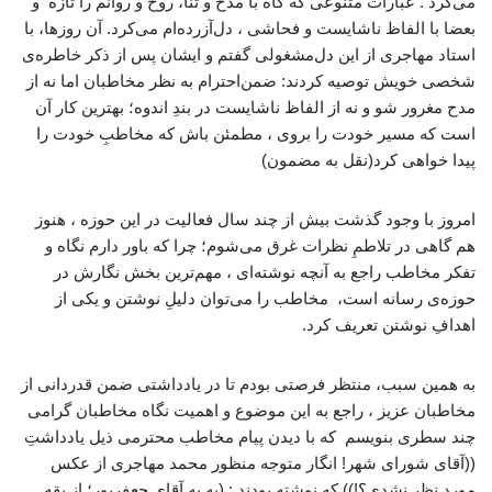
می‌کرد . عبارات متنوعی که گاه با مدح و ثنا، روح و روانم را تازه و
بعضا با الفاظ ناشایست و فحاشی ، دل‌آزرده‌ام می‌کرد. آن روزها، با
استاد مهاجری از این دل‌مشغولی گفتم و ایشان پس از ذکر خاطره‌ی
شخصی خویش توصیه کردند: ضمن‌احترام به نظر مخاطبان اما نه از
مدح مغرور شو و نه از الفاظ ناشایست در بندِ اندوه؛ بهترین کار آن
است که مسیر خودت را بروی ، مطمئن باش که مخاطبِ خودت را
پیدا خواهی کرد(نقل به مضمون)
امروز با وجود گذشت بیش از چند سال فعالیت در این حوزه ، هنوز
هم گاهی در تلاطمِ نظرات غرق می‌شوم؛ چرا که باور دارم نگاه و
تفکر مخاطب راجع به آنچه نوشته‌ای ، مهم‌ترین بخش نگارش در
حوزه‌ی رسانه است، مخاطب را می‌توان دلیلِ نوشتن و یکی از
اهدافِ نوشتن تعریف کرد.
به همین سبب، منتظر فرصتی بودم تا در یادداشتی ضمن قدردانی از
مخاطبان عزیز ، راجع به این موضوع و اهمیت نگاه مخاطبان گرامی
چند سطری بنویسم که با دیدن پیام مخاطب محترمی ذیل یادداشتِ
((آقای شورای شهر! انگار متوجه منظور محمد مهاجری از عکس
مورد نظر نشدی؟!)) که نوشته بودند : (به به آقای جعفرپور؛ از یقه