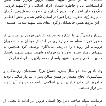
گرامیداشت یاد و خاطره شهدای ایران اسلامی و ۵۳شهید قزوینی
جنگ رمضان اظهارکرد: امروز گردان‌های حضرت رسول(ص)، گردان
امام رضا(ع)، حضرت زهرا (س) در استان تکثیر شده و بخش اعظمی
از این نیروها همین جانفدایان و گردان‌های تیپ شهید سلامی هستند.
سردار رفیعی‌آتانی با اشاره به سابقه تاریخی قزوین در میزبانی از
حضور فرزند مقام معظم رهبری در اجتماع جوانان و دانشجویان
قزوینی، این رویداد را «تاریخی ماندگار» توصیف کرد همچنین به
شهدای نامدار سپاه، به‌ویژه دو فرمانده شهید، شهید سپهبد پاسدار
حسین سلامی و سپهبد شهید پاسدار محمد پاکپور، ادای احترام کرد.
وی یادآور شد: دو سال پیش، اجتماع بزرگ بسیجیان، رزمندگان و
پیشکسوتان دفاع مقدس در همین سالن پذیرای سردار سلامی بودند
و امروز این جان فدایان ایران اسلامی ادامه دهنده راه آن شهید
سرافراز هستند.
فرمانده سپاه صاحب‌الامر(عج) استان قزوین در ادامه با تجلیل از