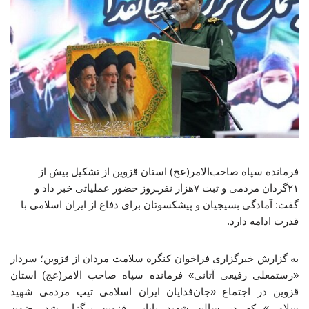
فرمانده سپاه صاحب‌الامر(عج) استان قزوین از تشکیل بیش از
۲۱گردان مردمی و ثبت ۷هزار نفرـروز حضور عملیاتی خبر داد و
گفت: آمادگی بسیجیان و پیشکسوتان برای دفاع از ایران اسلامی با
قدرت ادامه دارد.
به گزارش خبرگزاری فراخوان کنگره سلامت مردان از قزوین؛ سردار
«رستمعلی رفیعی آتانی» فرمانده سپاه صاحب الامر(عج) استان
قزوین در اجتماع «جان‌فدایان ایران اسلامی تیپ مردمی شهید
سلامی» که در سالن شهید بابایی قزوین برگزار شد، ضمن