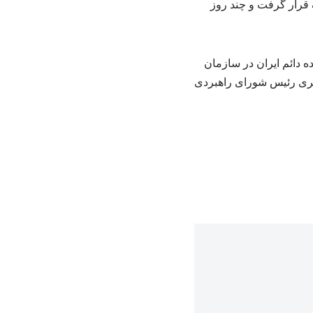
مضان هدف قرار گرفت و چند روز
مردان، کمال خرازی از ۱۳۶۸ تا ۱۳۷۶ سفیر و نماینده دائم ایران در سازمان
با حکم مقام معظم رهبری رئیس شورای راهبردی