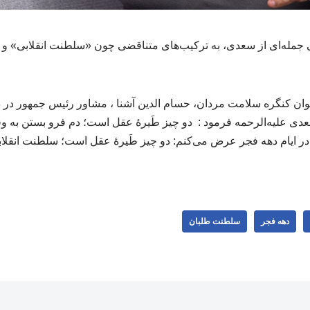
انی جمله‌ای از سعدی، به ترکیب‌های متناقضی چون «سلطنت انقلابی» و
ان کنگره سلامت مردان، حسام الدین آشنا ، مشاور رئیس جمهور در 
 علیه‌الرحمه فرمود : دو چیز طَیرهٔ عقل است؛ دم فرو بستن به وق
 ایام دهه فجر عرض می‌کنم: دو چیز طَیرهٔ عقل است؛ سلطنت انقلابی
دهه فجر
سلطنت طلبان