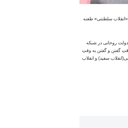
 «انقلاب سلطنتی» طعنه
دولت روحانی در شبکه
تِ گفتن و گفتن به وقتِ
(انقلاب سفید) و انقلاب