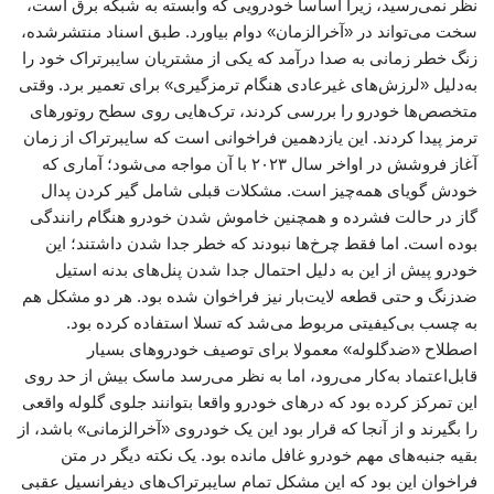
نظر نمی‌رسید، زیرا اساسا خودرویی که وابسته به شبکه برق است،
سخت می‌تواند در «آخرالزمان» دوام بیاورد. طبق اسناد منتشرشده،
زنگ خطر زمانی به صدا درآمد که یکی از مشتریان سایبرتراک خود را
به‌دلیل «لرزش‌های غیرعادی هنگام ترمزگیری» برای تعمیر برد. وقتی
متخصص‌ها خودرو را بررسی کردند، ترک‌هایی روی سطح روتورهای
ترمز پیدا کردند. این یازدهمین فراخوانی است که سایبرتراک از زمان
آغاز فروشش در اواخر سال ۲۰۲۳ با آن مواجه می‌شود؛ آماری که
خودش گویای همه‌چیز است. مشکلات قبلی شامل گیر کردن پدال
گاز در حالت فشرده و همچنین خاموش شدن خودرو هنگام رانندگی
بوده است. اما فقط چرخ‌ها نبودند که خطر جدا شدن داشتند؛ این
خودرو پیش از این به‌ دلیل احتمال جدا شدن پنل‌های بدنه استیل
ضدزنگ و حتی قطعه لایت‌بار نیز فراخوان شده بود. هر دو مشکل هم
به چسب بی‌کیفیتی مربوط می‌شد که تسلا استفاده کرده بود.
اصطلاح «ضدگلوله» معمولا برای توصیف خودروهای بسیار
قابل‌اعتماد به‌کار می‌رود، اما به نظر می‌رسد ماسک بیش از حد روی
این تمرکز کرده بود که درهای خودرو واقعا بتوانند جلوی گلوله واقعی
را بگیرند و از آنجا که قرار بود این یک خودروی «آخرالزمانی» باشد، از
بقیه جنبه‌های مهم خودرو غافل مانده بود. یک نکته دیگر در متن
فراخوان این بود که این مشکل تمام سایبرتراک‌های دیفرانسیل عقبی