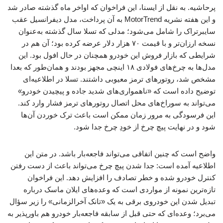
پرحاشیه. به نقل از ایسنا، این فراخوان که اواخر ماه گذشته صادر شد
و این هفته نشریه MotorTrend به آن پرداخت، مدل دیفرانسیل عقب
سایبرتراک را شامل می‌شود؛ مدلی که تسلا سال گذشته به‌عنوان
نسخه ارزان‌تر و با قیمت ۷۰ هزار دلار عرضه کرده بود؛ آن هم در
شرایطی که بازار فروش این خودرو همچنان در حال افول بود. این
مدل‌ها به چرخ‌های فولادی ۱۸ اینچی مجهز بودند و همان‌طور که بعدا
مشخص شد، روتورهای ترمز معیوبی داشتند. تسلا در اطلاعیه‌ای
توضیح داده است که «ناهمواری‌های شدید جاده و پیچیدن خودرو»
می‌تواند به سوراخ‌های محل اتصال روتورهای ترمز فشار وارد کند.
این فرسودگی به مرور زمان ممکن است باعث ترک خوردن آن‌ها
شود و در نهایت پیچ چرخ از خودِ چرخ جدا شود.
واضح است که چنین اتفاقی می‌تواند فاجعه‌بار باشد. در متن این
اطلاعیه آمده است: جدا شدن پیچ چرخ می‌تواند باعث از دست رفتن
کنترل خودرو شده و خطر تصادف را افزایش دهد. این فراخوان
تازه‌ترین نمونه از مواردی است که وعده‌های ایلان ماسک درباره
تبدیل شدن این خودروی برقی به یک «تانک آخرالزمانی» را زیر سؤال
می‌برد؛ وعده‌ای که حتی قبل از سابقه فاجعه‌بار خودرو هم باورپذیر به