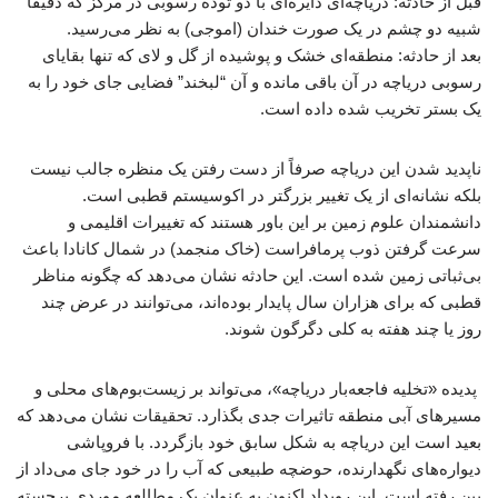
قبل از حادثه: دریاچه‌ای دایره‌ای با دو توده رسوبی در مرکز که دقیقاً
شبیه دو چشم در یک صورت خندان (اموجی) به نظر می‌رسید.
بعد از حادثه: منطقه‌ای خشک و پوشیده از گل و لای که تنها بقایای
رسوبی دریاچه در آن باقی مانده و آن “لبخند” فضایی جای خود را به
یک بستر تخریب شده داده است.
ناپدید شدن این دریاچه صرفاً از دست رفتن یک منظره جالب نیست
بلکه نشانه‌ای از یک تغییر بزرگتر در اکوسیستم قطبی است.
دانشمندان علوم زمین بر این باور هستند که تغییرات اقلیمی و
سرعت گرفتن ذوب پرمافراست (خاک منجمد) در شمال کانادا باعث
بی‌ثباتی زمین شده است. این حادثه نشان می‌دهد که چگونه مناظر
قطبی که برای هزاران سال پایدار بوده‌اند، می‌توانند در عرض چند
روز یا چند هفته به کلی دگرگون شوند.
پدیده «تخلیه فاجعه‌بار دریاچه»، می‌تواند بر زیست‌بوم‌های محلی و
مسیرهای آبی منطقه تاثیرات جدی بگذارد. تحقیقات نشان می‌دهد که
بعید است این دریاچه به شکل سابق خود بازگردد. با فروپاشی
دیواره‌های نگهدارنده، حوضچه طبیعی که آب را در خود جای می‌داد از
بین رفته است. این رویداد اکنون به عنوان یک مطالعه موردی برجسته