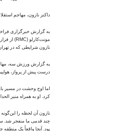
داکنز نازون، مهاجم استقلا
به گزارش خبرگزاری فراخوان
مونت‌کارل
نازون شرایطی که در تهران
به گزارش ورزش سه، مهاجم
درست پیش از پرواز، هواپیم
اما اوج وحشت در مسیر باز
کرد. او به همراه منیر الحدادی، ستاره 30 ساله و سابق بارسلونا، در یک تاکسی نشسته بو
نازون آن لحظه را این‌گونه
چند قدمی ما منفجر شد. سم
بود. آنجا واقعاً یک منطقه ج