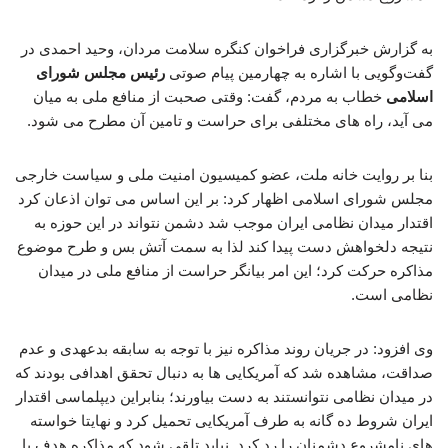
به گزارش خبرگزاری فراخوان کنگره سلامت مردان، وحید احمدی در
گفت‌وگویی با اشاره به چهارمین پیام صوتی
رئیس مجلس شورای
اسلامی
خطاب به مردم، گفت: وقتی صحبت از منافع ملی به میان
می آید، راه های مختلفی برای حراست و تامین آن مطرح می شود.
بنا بر روایت خانه ملت، عضو کمیسیون امنیت ملی و سیاست خارجی
مجلس شورای اسلامی اظهار کرد: بر این اساس می توان اذعان کرد
اقتدار میدان نظامی ایران موجب شد دشمن نتواند در این حوزه به
نتیجه دلخواهش دست پیدا کند لذا به سمت آتش بس و طرح موضوع
مذاکره حرکت کرد؛ این امر بیانگر حراست از منافع ملی در میدان
نظامی است.
وی افزود: در جریان روند مذاکره نیز با توجه به سابقه بدعهدی و عدم
صداقت، مشاهده شد که آمریکایی ها به دنبال تحقق اهدافی بودند که
در میدان نظامی نتوانستند به دست بیاورند؛ بنابراین دیپلماسی اقتدار
ایران شروط ده گانه به طرف آمریکایی تحمیل کرد و نهایتا خواسته
های نامشروع دشمنان را رد کرد. نباید تلقی شود که مذاکره هدف یا