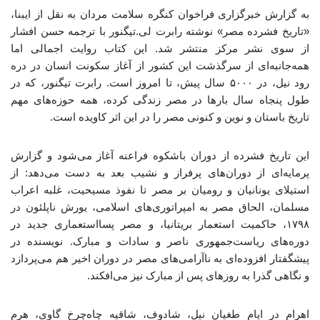
به گزارش خبرگزاری فراخوان کنگره سلامت مردان به نقل از ایبنا،
«تاریخ فشرده مصر» نوشته رابرت لی.تیگنور با ترجمه حسن افشار
از سوی نشر مرکز منتشر شد. این کتاب روایت اجمالی اما
همه‌جانبه‌ای از سرگذشت این کشور از آغاز سکونت انسان در دره‌
رود نیل، در ۵۰۰۰ سال پیش، تا امروز است. رابرت تیگنور، که در
طول پنجاه سال بارها در مصر زندگی کرده، همه‌ حوزه‌های مهم
تاریخ باستان و نوین و کنونی مصر را در این اثر کاویده است.
این تاریخ فشرده از دوران باشکوه فراعنه آغاز می‌شود و گزارش
پرمایه‌ای از دوران‌های پرفراز و نشیب بعد به دست می‌دهد: از
استیلای یونانیان و رومیان بر مصر تا نفوذ مسیحیت، غلبه‌ اعراب
مسلمان، الحاق مصر به امپراتوری‌های اسلامی، یورش ناپلئون در
۱۷۹۸، حاکمیت استعمار بریتانیا، و مصر پسااستعماری جدید در
دوره‌های ریاست‌جمهوری ناصر و سادات و مبارک. نویسنده در
پیشگفتار افزوده‌ای به ناآرامی‌های مصر در دوران اخیر هم می‌پردازد
و نگاهی گذرا به روزهای پس از مبارک نیز می‌افکند.
اهرام در ایام طغیان نیل، شادوف، شاقیه چاه‌چرخ گاوی، هرم