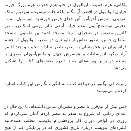
پلکانی، هرم خمیده، ابوالهول در جلو هرم خفرع، هرم بزرگ جیزه،
خیابان ابوالهول در اقصر، آرامگاه ملکه حات‌شپسوت، سردیس ملکه
نفرتیتی، تندیس آخن‌آتن، آتن خدای قرص خورشید، ابوسمبل، نقاب
تدفینی توت‌عنخ‌آمون، معبد فیله، آمفی تئاتر رومی اسکندریه، دیر
کاترین مقدس در صحرای سینا، مسجد احمد بن طولون، مسجد
سلطان حسن، تصور نقاش از ناپولئون در مصر، ابوالهول از چشم
فرانسویان در هجومشان به مصر، ناصر سادات نجیب و چند افسر
آزاد دیگر، انورسادات و همسرش جهان و دانش‌آموزان مصری با
مقنعه در برابر ویرانه‌های معبد دندره بخش‌های کتاب را تشکیل
می‌دهد.
رابرت لی.تیگنور در دیباچه کتاب به انگیزه نگارش این کتاب اشاره
کرده و می‌نویسد:
«من بیش از نیم‌قرن با مصر و مصریان تماس داشته‌ام، با این‌ حال در
ابتدای زمانی که شروع به سفر به مصر کردم گمان نمی‌کردم که
روزی در اواخر دوران کار پژوهشی‌ام بکوشم مطلب همه‌جانبه
فشرده‌ای بنویسم درباره تاریخ کشوری که در پرمایگی کم از هیچ