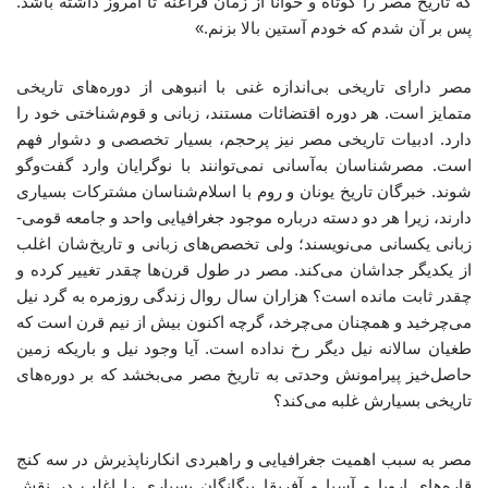
که تاریخ مصر را کوتاه و خوانا از زمان فراعنه تا امروز داشته باشد.
پس بر آن شدم که خودم آستین بالا بزنم.»
مصر دارای تاریخی بی‌اندازه غنی با انبوهی از دوره‌های تاریخی
متمایز است. هر دوره اقتضائات مستند، زبانی و قوم‌شناختی خود را
دارد. ادبیات تاریخی مصر نیز پرحجم، بسیار تخصصی و دشوار فهم
است. مصرشناسان به‌آسانی نمی‌توانند با نوگرایان وارد گفت‌وگو
شوند. خبرگان تاریخ یونان و روم با اسلام‌شناسان مشترکات بسیاری
دارند، زیرا هر دو دسته درباره موجود جغرافیایی واحد و جامعه قومی-
زبانی یکسانی می‌نویسند؛ ولی تخصص‌های زبانی و تاریخ‌شان اغلب
از یکدیگر جداشان می‌کند. مصر در طول قرن‌ها چقدر تغییر کرده و
چقدر ثابت مانده است؟ هزاران سال روال زندگی روزمره به گرد نیل
می‌چرخید و همچنان می‌چرخد، گرچه اکنون بیش از نیم قرن است که
طغیان سالانه نیل دیگر رخ نداده است. آیا وجود نیل و باریکه زمین
حاصل‌خیز پیرامونش وحدتی به تاریخ مصر می‌بخشد که بر دوره‌های
تاریخی بسیارش غلبه می‌کند؟
مصر به سبب اهمیت جغرافیایی و راهبردی انکارناپذیرش در سه کنج
قاره‌های اروپا و آسیا و آفریقا بیگانگان بسیاری را اغلب در نقش