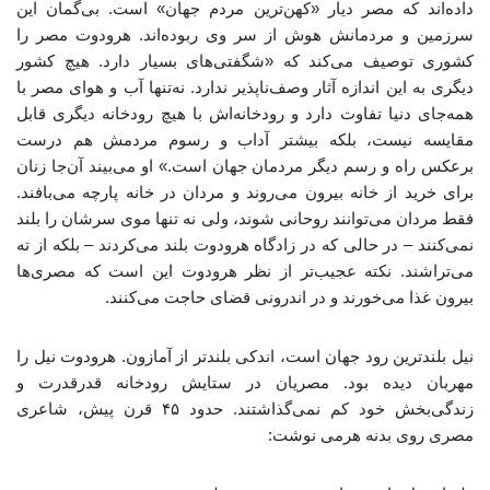
داده‌اند که مصر دیار «کهن‌ترین مردم جهان» است. بی‌گمان این
سرزمین و مردمانش هوش از سر وی ربوده‌اند. هرودوت مصر را
کشوری توصیف می‌کند که «شگفتی‌های بسیار دارد. هیچ کشور
دیگری به این اندازه آثار وصف‌ناپذیر ندارد. نه‌تنها آب و هوای مصر با
همه‌جای دنیا تفاوت دارد و رودخانه‌اش با هیچ رودخانه دیگری قابل
مقایسه نیست، بلکه بیشتر آداب و رسوم مردمش هم درست
برعکس راه و رسم دیگر مردمان جهان است.» او می‌بیند آن‌جا زنان
برای خرید از خانه بیرون می‌روند و مردان در خانه پارچه می‌بافند.
فقط مردان می‌توانند روحانی شوند، ولی نه تنها موی سرشان را بلند
نمی‌کنند – در حالی که در زادگاه هرودوت بلند می‌کردند – بلکه از ته
می‌تراشند. نکته عجیب‌تر از نظر هرودوت این است که مصری‌ها
بیرون غذا می‌خورند و در اندرونی قضای حاجت می‌کنند.
نیل بلندترین رود جهان است، اندکی بلندتر از آمازون. هرودوت نیل را
مهربان دیده بود. مصریان در ستایش رودخانه قدرقدرت و
زندگی‌بخش خود کم نمی‌گذاشتند. حدود ۴۵ قرن پیش، شاعری
مصری روی بدنه هرمی نوشت: