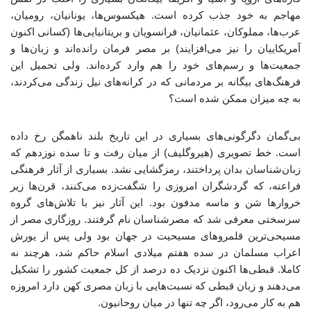
مهاجم به خود جذب کرده است. هیکسوس‌ها، یونانیان، رومیان،
عرب‌ها، مملوکان، عثمانیان، فرانسویان و بریتانیایی‌ها (کسانی اکنون
آمریکاییان را نیز می‌افزایند) بر مصر فرمان رانده‌اند و زبان‌ها و
جمعیت‌ها و رسم‌های خود را هم وارد کرده‌اند. ولی تحمیل این
فرهنگ‌های بیگانه بر مردمانی که در کرانه‌های نیل زندگی می‌کردند،
به چه میزان ممکن شده است؟
بی‌گمان دگرگونی‌های بسیاری در این تاریخ بلند ناهمگن رخ داده
است. خط تصویری (هیروگلیف) از میان رفت و تا سده نوزدهم که
زبان‌شناسان بدان پرداختند، رمزگشایی نشد. بسیاری از آثار فرهنگی
فراعنه، که گردشگران امروزی را شگفت‌زده می‌کنند، قرن‌ها زیر
خروارها شن و ماسه مدفون بود. این آثار نیز با تلاش‌های گروه
سرسختی معرفی شد که مصرشناسان نام گرفتند. روزگاری مصر از
مسیحی‌ترین قلمروهای مسیحیت در جهان بود ولی پس از یورش
اعراب مسلمان در سده هفتم میلادی اسلام حاکم شد، هرچند نه
کاملا. قبطی‌ها اکنون نزدیک ده درصد از کل جمعیت کشور را تشکیل
می‌دهند و زبان قبطی که نسبت‌هایی با زبان مصری کهن دارد امروزه
هم به کار می‌رود، اگر چه تنها در میان روحانیون.