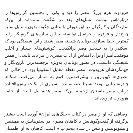
هرودوت هرم بزرگ مصر را دید و یکی از نخستین گزارش‌ها را
درباره‌اش نوشت. نسل‌های بعد در شگفت مانده‌اند از این‌که
سازندگان و کارگران در این دوران باستانی چگونه بدون وسایل نقلیه
چرخ‌دار و قرقره و جرثقیل توانسته‌اند این سازه‌های کوه‌پیکر را با
کمترین خطا بسازند. یونانیان شیفته مصر شدند و این شیفتگی بود که
اسکندر را به تسخیر مصر برانگیخت. کوشش‌های بسیار و اغلب
موفقیت‌آمیز او برای اقتباس از آداب مصری را نیز باید ناشی از همین
شیفتگی دانست. در تصور یونانیان به‌ویژه برجسته‌ترین تاریخ‌نگار و
جهانگردشان هرودوت، مصر نقطه مقابل اسکوتیا بود. در حالی که
مصری‌ها کهن‌ترین و پیشرفته‌ترین قوم به شمار می‌رفتند، سکاها
چادرنشینانی بودند نسبتا عقب‌مانده. بسیاری از نکات پیش‌پاافتاده
درباره مصر باستان ازجمله این‌که مصر هدیه نیل است از خامه
هرودوت تراویده‌اند.
اوصافی که او از مصر در کتاب «جنگ‌های ایران» آورده است بیشتر
برگرفته از گفت‌وگوهایش با کاهنان مصری در سفرهایش به ممفیس
و هلیوپولیس و تبس در سده پنجم پ م است. کاهنان به او اطمینان