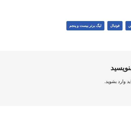
س
فوتبال
لیگ برتر بیست و پنجم
بنویسید
ید
وارد بشوید
.