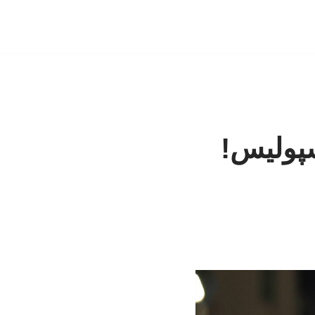
سپولیس!