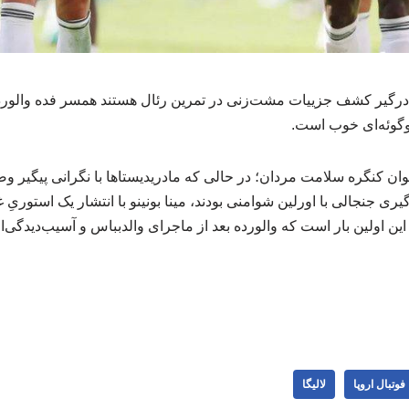
ا درگیر کشف جزییات مشت‌زنی در تمرین رئال هستند همسر فده والورد
وگوئه‌ای خوب است.
ان کنگره سلامت مردان؛ در حالی که مادریدیستاها با نگرانی پیگیر
ری جنجالی با اورلین شوامنی بودند، مینا بونینو با انتشار یک استوریِ غ
 اولین بار است که والورده بعد از ماجرای والدبباس و آسیب‌دیدگی‌
فوتبال اروپا
لالیگا