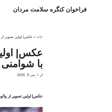
فراخوان کنگره سلامت مردان
پرش
به
محتوا
خانه
»
عکس| اولین تصویر از و
عکس| اولین
با شوامنی
از
می 9, 2026
عکس| اولین تصویر از والو