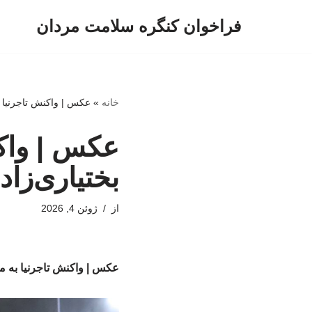
فراخوان کنگره سلامت مردان
پرش
به
محتوا
خانه
»
عکس | واکنش تاجرنیا به
عکس | واکن
بختیاری‌زاد
از
ژوئن 4, 2026
عکس | واکنش تاجرنیا به مذ