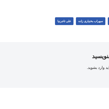
سهراب بختیاری زاده
علی تاجرنیا
بنویسید
ید
وارد بشوید
.