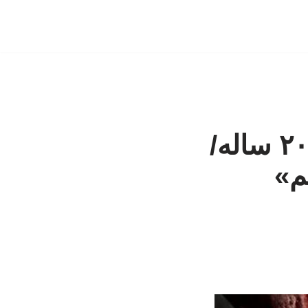
قتل مرد ۴۰ ساله به دست پسر مست ۲۰ ساله/
م»