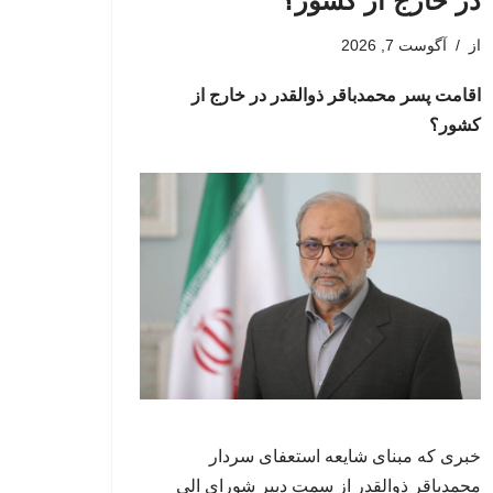
در خارج از کشور؟
از
آگوست 7, 2026
اقامت پسر محمدباقر ذوالقدر در خارج از
کشور؟
خبری که مبنای شایعه استعفای سردار
محمدباقر ذوالقدر از سمت دبیر شورای الی