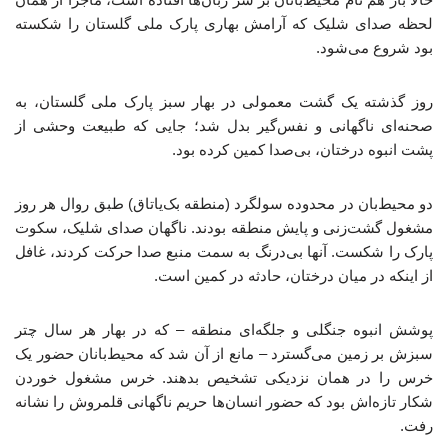
لحظه صدای شلیک که آرامش بهاری پارک ملی گلستان را شکسته
بود شروع می‌شود.
روز گذشته یک گشت معمولی در بهار سبز پارک ملی گلستان، به
صحنه‌ای ناگهانی و نفس‌گیر بدل شد؛ جایی که طبیعت وحشی از
پشت انبوه درختان، بی‌صدا کمین کرده بود.
دو محیط‌بان در محدوده سولگرد (منطقه بک‌یاتاق) طبق روال هر روز
مشغول گشت‌زنی و پایش منطقه بودند. ناگهان صدای شلیک، سکوت
پارک را شکست. آنها بی‌درنگ به سمت منبع صدا حرکت کردند، غافل
از اینکه در میان درختان، حادثه در کمین است.
پوشش انبوه جنگلی و جلگه‌ای منطقه – که در بهار هر سال چتر
سبزش بر زمین می‌گسترد – مانع از آن شد که محیط‌بانان حضور یک
خرس را در همان نزدیکی تشخیص بدهند. خرس مشغول خوردن
شکار تازه‌اش بود که حضور انسان‌ها حریم ناگهانی قلمروش را نشانه
رفت.