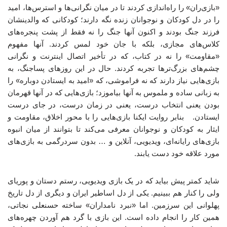
«بازی‌ران» را راه‌اندازی کردند تا در میان نگرانی‌ها و استرس‌ها، امید
را در دل کودکان و نوجوانان زنده نگه دارند؛ کودکانی که والدینشان
فرزند جنگ بودند و اکنون آنها جنگ را نه فقط از پشت پنجره‌های
کلاس‌های مجازی، بلکه با جان خود لمس کردند. آنها مفهوم
«مقاومت» را نه در کتاب، که در تأخیر اتصال اینترنت و نگرانی
چشم‌های بزرگ‌ترها تجربه کردند. حال در این روزهای پساجنگ، به
بازی‌هایی نیاز دارند که نه فراموشی، که «امید به ایستادن دوباره» را
به زبانی ساده و ملموس به آنها بیاموزد؛ بازی‌هایی که در آنها قهرمان
بودن یعنی انتخاب درست، یعنی در زمان درست، در جای درست
ایستادن. بنابر روایت ایکنا بازی‌هایی را با محور اخلاق، مقاومت و
ایثار به کودکان و نوجوانان معرفی می‌کند تا بتوانند از میان انبوه
بازی‌های رایانه‌ای، ویدیویی، آنلاین و … بدون سردرگمی به بازی‌های
مورد علاقه خود دست یابند.
شاید کمتر پیش بیاید که در یک بازی ویدیویی، رستم دستان و پوریای
ولی را کنار هم ببینیم. یکی از دل اساطیر ایران و دیگری از دل تاریخ
پهلوانی این سرزمین. اما «نبرد نامداران» ساخته حسنعلی نجاتی،
همین کار را انجام داده است. این بازی با گرد هم آوردن چهره‌های