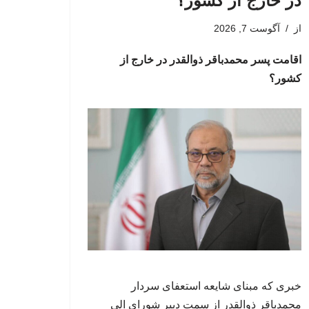
در خارج از کشور؟
از
آگوست 7, 2026
اقامت پسر محمدباقر ذوالقدر در خارج از
کشور؟
خبری که مبنای شایعه استعفای سردار
محمدباقر ذوالقدر از سمت دبیر شورای الی