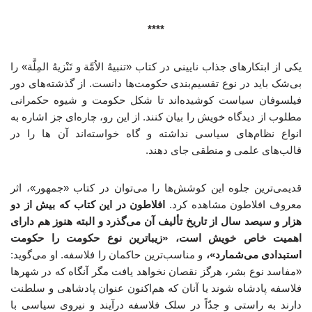
****
یکی از ابتکارهای جذاب نایینی در کتاب «تنبیهُ الاُمَّة و تَنْزیهُ المِلَّة» را
بی‌شک باید در نوع تقسیم‌بندی حکومت‌ها دانست. از گذشته‌های دور
فیلسوفان سیاست کوشیده‌اند تا شکل حکومت‏ و شیوه حکمرانی
مطلوب از دیدگاه خویش را بیان کنند. از این رو، چاره‌ای جز اشاره به
انواع نظام‌های سیاسی نداشته و گاه خواسته‌اند آن ها را در
قالب‌های علمی و منطقی جای دهند.
قدیمی‌ترین جلوه این کوشش‌ها را می‌توان در کتاب «جمهور»، اثر
معروف افلاطون مشاهده کرد.
افلاطون در این کتاب که بیش از دو
هزار و سیصد سال از تاریخ تألیف آن می‌گذرد و البته هنوز هم دارای
اهمیت خاص خویش است، «زیباترین نوع حکومت را حکومت
استبدادی می‌شمارد»،
و مناسب‌ترین حاکمان را فلاسفه. او می‌گوید:
«مفاسد نوع بشر، هرگز نقصان نخواهد یافت مگر آنگاه که در شهرها
فلاسفه پادشاه شوند یا آنان که هم‌اکنون عنوان پادشاهی و سلطنت
دارند به راستی و جدّاً در سلک فلاسفه درآیند و نیروی سیاسی با