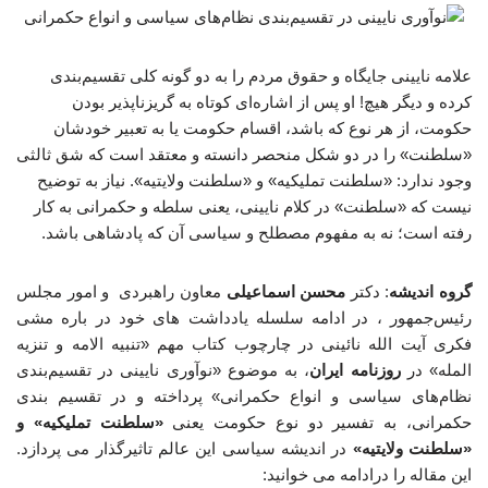
علامه نایینی جایگاه و حقوق مردم را به دو گونه کلی تقسیم‌بندی
کرده و دیگر هیچ! او پس از اشاره‌ای کوتاه به گریزناپذیر بودن
حکومت، از هر نوع که باشد، اقسام حکومت یا به تعبیر خودشان
«سلطنت» را در دو شکل منحصر دانسته و معتقد است که شق ثالثی
وجود ندارد: «سلطنت تملیکیه» و «سلطنت ولایتیه». نیاز به توضیح
نیست که «سلطنت» در کلام نایینی، یعنی سلطه و حکمرانی به کار
رفته است؛ نه به مفهوم مصطلح و سیاسی آن که پادشاهی باشد.
گروه اندیشه
: دکتر
محسن اسماعیلی
معاون راهبردی و امور مجلس
رئیس‌جمهور ، در ادامه سلسله یادداشت های خود در باره مشی
فکری آیت الله نائینی در چارچوب کتاب مهم «تنبیه الامه و تنزیه
المله» در
روزنامه ایران
، به موضوع «نوآوری نایینی در تقسیم‌بندی
نظام‌های سیاسی و انواع حکمرانی» پرداخته و در تقسیم بندی
حکمرانی، به تفسیر دو نوع حکومت یعنی
«سلطنت تملیکیه» و
«سلطنت ولایتیه»
در اندیشه سیاسی این عالم تاثیرگذار می پردازد.
این مقاله را درادامه می خوانید: