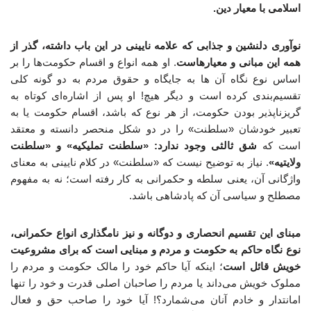
اسلامی با معیار دین.
نوآوری دلنشین و جذابی که علامه نایینی در این باب داشته‌، گذر از
همه این مبانی و معیارهاست
. او همه انواع و اقسام حکومت‌ها را بر
اساس نوع نگاه آن ها به جایگاه و حقوق مردم به دو گونه کلی
تقسیم‌بندی کرده است و دیگر هیچ! او پس از اشاره‌ای کوتاه به
گریزناپذیر بودن حکومت، از هر نوع که باشد، اقسام حکومت یا به
تعبیر خودشان «سلطنت» را در دو شکل منحصر دانسته و معتقد
است که
شق ثالثی وجود ندارد: «سلطنت تملیکیه» و «سلطنت
ولایتیه»
. نیاز به توضیح نیست که «سلطنت» در کلام نایینی به معنای
واژگانی آن، یعنی سلطه و حکمرانی به کار رفته است؛ نه به مفهوم
مصطلح و سیاسی آن که پادشاهی باشد.
مبنای این تقسیم انحصاری و دوگانه و نیز نامگذاری انواع حکمرانی،
نوع نگاه حاکم به حکومت و مردم و مبنایی است که برای مشروعیت
خویش قائل است
؛ اینکه آیا حاکم خود را مالک حکومت و مردم را
مملوک خویش می‌داند یا مردم را صاحبان اصلی قدرت و خود را تنها
امانتدار و خادم آنان می‌شمارد؟! آیا خود را صاحب حق و فعال