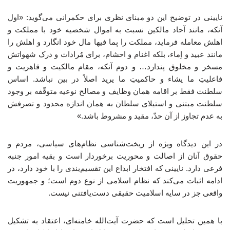
نایینی در توضیح این دو مبنای نظری برای حکمرانی می‌گوید: «اول
آنکه، مانند آحاد مالکین نسبت به اموال شخصیه خود با مملکت و
اهلش معامله فرماید، مملکت را بِما فیها مال خود انگارد و اهلش را
مانند عبید و اِماء، بلکه اغنام و احشام، برای مُرادات و درک شهواتش
مسخر و مخلوق پندارد… و دوم آنکه، مقام مالکیت و قاهریت و
فاعلیتِ ما یشاء و حاکمیتِ ما یرید اصلاً در بین نباشد. اساس
سلطنت فقط بر اقامه همان وظایف و مصالح نوعیه متوقّفه بر وجود
سلطنت مبتنی و استیلای سلطان به همان اندازه محدود و تصرفش
به عدم تجاوز از آن حدّ، مقید و مشروط باشد.»
در این دیدگاه ویژه از ریخت‌شناسی نظام‌های سیاسی، مردم و
حقوق آنان از اصالت و محوریت برخوردار است و بقیه امور جنبه
فرعی دارد. نایینی که افتخار ابداع این تقسیم‌بندی را با خود دارد، در
ادامه اثبات می‌کند که نظام اسلامی از نوع دوم است؛ و جمهوریت
واقعی جز در سایه اسلامیت حقیقی دست‌یافتنی نیست.
با همین تحلیل است که حضرت آیت‌الله خامنه‌ای، اعتقاد به تشکیل