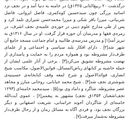
درگذشت ۲۰ ربیع‌الثانی ۱۳۲۵ق) در خامنه به دنیا آمد و در نجف نزد
اساتید بزرگی چون سیدحسین کوه‌کمری، فاضل ایروانی، فاضل
شربیانی، میرزا باقر شکی و میرزا محمدحسن شیرازی تلمذ کرد و
پس از طی مدارج علوم دینی در حوزه‌ی علمیه‌ی نجف اشرف، در
زمره‌ی فقها و مدرسان آن حوزه قرار گرفت. او در سال ۱۳۱۶ق به
تبریز آمد[۱] و مدرس مدرسه‌ی طالبیه و امام جماعت مسجد جامع آن
شهر شد[۲] . دارای افکار بلند سیاسی و اجتماعی و از علمای
طرف‌دار مشروطه بود و همواره مردم را به حمایت و پاسداری از
نهضت مشروطه تشویق می‌کرد[۳] . برخی از آثار علمی ایشان از
جمله حاشیه بر کتابهای ریاض‌المسائل، قوانین‌الاصول، مکاسب شیخ
انصاری، فوائدالاصول و شرح لمعه وقف کتابخانه‌ی حسینیه‌ی
شوشتری نجف شد[۴] . شیخ محمد خیابانی، روحانی مبارز و مجاهد
عصر مشروطه، شاگرد و داماد وی بود[۵] . سیدمحمد خامنه‌ای (۱۲۹۳
نجف/شعبان ۱۳۵۳ق نجف) مشهور به پیغمبر[۶] ، عموی آیت‌الله
خامنه‌ای از شاگردان آخوند خراسانی، شریعت اصفهانی و دیگر
بزرگان نجف بود، و فردی آگاه به مسائل زمان و از رجال طرف‌دار
مشروطه به‌شمار میرفت[۷] .