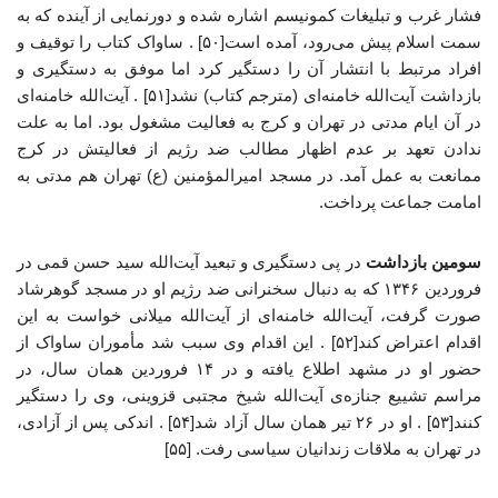
فشار غرب و تبلیغات کمونیسم اشاره شده و دورنمایی از آینده که به
سمت اسلام پیش می‌رود، آمده است[۵۰] . ساواک کتاب را توقیف و
افراد مرتبط با انتشار آن را دستگیر کرد اما موفق به دستگیری و
بازداشت آیت‌الله خامنه‌ای (مترجم کتاب) نشد[۵۱] . آیت‌الله خامنه‌ای
در آن ایام مدتی در تهران و کرج به فعالیت مشغول بود. اما به علت
ندادن تعهد بر عدم اظهار مطالب ضد رژیم از فعالیتش در کرج
ممانعت به عمل آمد. در مسجد امیرالمؤمنین (ع) تهران هم مدتی به
امامت جماعت پرداخت.
سومین بازداشت
در پی دستگیری و تبعید آیت‌الله سید حسن قمی در
فروردین ۱۳۴۶ که به دنبال سخنرانی ضد رژیم او در مسجد گوهرشاد
صورت گرفت، آیت‌الله خامنه‌ای از آیت‌الله میلانی خواست به این
اقدام اعتراض کند[۵۲] . این اقدام وی سبب شد مأموران ساواک از
حضور او در مشهد اطلاع یافته و در ۱۴ فروردین همان سال، در
مراسم تشییع جنازه‌ی آیت‌الله شیخ مجتبی قزوینی، وی را دستگیر
کنند[۵۳] . او در ۲۶ تیر همان سال آزاد شد[۵۴] . اندکی پس از آزادی،
در تهران به ملاقات زندانیان سیاسی رفت. [۵۵]