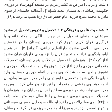
داشت و در پی اعتراض به کشتار مردم در مسجد گوهرشاد در دوره‌ی
حکومت رضاشاه، به سمنان تبعید شد[۱۸] . آیت‌الله خامنه‌ای از سوی
مادر به محمد دیباج فرزند امام جعفر صادق (ع) نسب می‌رساند[۱۹] .
۲. شخصیت علمی و فرهنگی
۱.۲. تحصیل و تدریس
تحصیل در مشهد
سیدعلی خامنه‌ای تحصیل را در چهار سالگی از مکتب‌خانه و با
فراگیری قرآن کریم شروع کرد. دوره‌ی دبستان را در نخستین
مدرسه‌ی اسلامی مشهد، دارالتعلیم دیانتی، گذراند[۲۰] . در همین
ایام، یادگیری قرائت و تجوید قرآن را نزد برخی قاریان قرآن مشهد
آغاز کرد[۲۱] . هم‌زمان با تحصیل در کلاس پنجم دبستان، تحصیلات
مقدماتی حوزوی را نیز آغاز کرد. شوق وافر او به تحصیلات حوزوی و
تشویق والدین سبب شد که وی پس از اتمام دوره‌ی دبستان، وارد
دنیای طلبگی شود و تحصیل علوم دینی را در مدرسه‌ی سلیمان‌خان
ادامه دهد. وی بخشی از مقدمات را نیز نزد پدر طی کرد. سپس به
مدرسه‌ی نواب رفت و دوره‌ی سطح را در آن به پایان برد. هم‌زمان با
تحصیلات حوزوی دوره‌ی دبیرستان را تا سال دوم متوسطه ادامه
داد[۲۲] . وی معالم‌الاصول را نزد آیت‌الله سیدجلیل حسینی سیستانی
و شرح لمعه را نزد پدر و میرزا احمد مدرس یزدی فرا گرفت. رسائل،