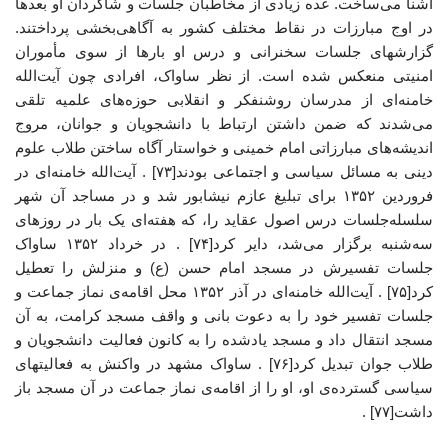
آشنا می‌ساخت. عده زیادی از مخاطبان جلسات و شاگردان او بعدها
در اوج مبارزات در نقاط مختلف کشور به آگاهی‌بخشی پرداختند.
گزارشهای جلسات سخنرانی و درس او بارها از سوی مأموران
امنیتی منعکس شده است. از نظر ساواک، افرادی چون آیت‌الله
خامنه‌ای از مدرسان روشنفکر و انقلابی حوزه‌های علمیه تلقی
می‌شدند که ضمن داشتن ارتباط با دانشجویان و جوانان، مروج
اندیشه‌های مبارزاتی امام خمینی و خواستار آگاه ساختن طلاب علوم
دینی به مسائل سیاسی و اجتماعی بودند[۷۳] . آیت‌الله خامنه‌ای در
فروردین ۱۳۵۲ برای تبلیغ عازم نیشابور شد و در مساجد آن شهر
سلسله‌جلسات درس اصول عقاید را، که هفته‌ای یک بار در روزهای
سه‌شنبه برگزار می‌شد، دایر کرد[۷۴] . در خرداد ۱۳۵۲ ساواک
جلسات تفسیرش در مسجد امام حسن (ع) و منزلش را تعطیل
کرد[۷۵] . آیت‌الله خامنه‌ای در آذر ۱۳۵۲ محل اقامه‌ی نماز جماعت و
جلسات تفسیر خود را به دعوت بانی و واقف مسجد کرامت، به آن
مسجد انتقال داد و مسجد یادشده را به کانون فعالیت دانشجویان و
طلاب جوان تبدیل کرد[۷۶] . ساواک مشهد در واکنش به فعالیتهای
سیاسی گسترده‌ی او، او را از اقامه‌ی نماز جماعت در آن مسجد باز
داشت[۷۷] .