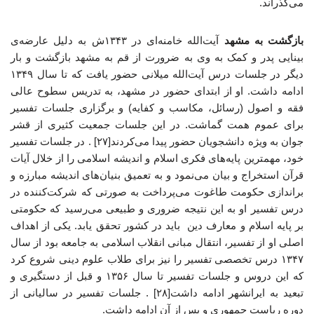
می‌گذراند.
بازگشت به مشهد
آیت‌الله خامنه‌ای در ۱۳۴۳ش به دلیل عارضه‌ی
بینایی پدر و کمک به وی به ضرورت از قم به مشهد بازگشت و بار
دیگر در جلسات درس آیت‌الله میلانی حضور یافت که تا سال ۱۳۴۹
ادامه داشت. او از ابتدای حضور در مشهد، به تدریس سطوح عالی
فقه و اصول (رسائل، مکاسب و کفایه) و برگزاری جلسات تفسیر
برای عموم همت گماشت. در این جلسات جمعیت کثیری از قشر
جوان به ویژه دانشجویان حضور پیدا می‌کردند[۲۷] . در جلسات تفسیر
خود، مهمترین پایه‌های فکری اسلام و اندیشه اسلامی را از خلال آیات
قرآن استخراج و بیان می‌نمود و به تعمیق بنیان‌های اندیشه مبارزه و
براندازی حکومت طاغوت می‌پرداخت به صورتی که شرکت‌کننده در
درس تفسیر او به این نتیجه ضروری و طبیعی می‌رسید که حکومتی
بر پایه اسلام و معارف دین باید در کشور تحقق یابد. یکی از اهداف
اصلی او از تفسیر، انتقال مبانی انقلاب اسلامی به جامعه بود از سال
۱۳۴۷ درس تخصصی تفسیر را نیز برای طلاب علوم دینی شروع کرد
که این دروس و جلسات تفسیر تا سال ۱۳۵۶ و قبل از دستگیری و
تبعید به ایرانشهر ادامه داشت[۲۸] . جلسات تفسیر در سالیانی از
دوره ریاست جمهوری و پس از آن ادامه داشت.