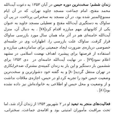
زندان ششم؛ سخت‌ترین دوره حبس
در آبان ۱۳۵۳ به دعوت آیت‌الله
محمد مفتح، امام جماعت مسجد جاوید تهران، که در آن ایام
ممنوع‌المنبر شده بود، در آن مسجد به سخنرانی پرداخت. در پی آن
ساواک به دستگیری آیت‌الله مفتح و تعطیلی مسجد جاوید به عنوان
یکی از کانونهای مهم مبارزه اقدام کرد[۷۸] . به دنبال آن، منزل
آیت‌الله خامنه‌ای هم در آذر ماه همان سال مورد بازرسی ساواک
قرار گرفت. ساواک علت بازرسی را، اظهارات وی در جلسه‌ای
خصوصی درباره‌ی ضرورت ایجاد جمعیتی برای سامان‌دهی مبارزه و
استفاده از فرصتها برای پیشبرد اهداف نهضت اسلامی در مشهد
اعلام نمود[۷۹] . در نهایت آیت‌الله خامنه‌ای در دی ۱۳۵۳ برای
ششمین بار دستگیر و این بار به زندان کمیته‌ی مشترک ضدخرابکاری
در تهران منتقل گردید[۸۰] و به گفته خود دشوارترین و سخت‌ترین
وضعیت‌ حبس خود را تجربه کرد.او در حبس، اجازه‌ی ملاقات نداشت
و از وضعیت و محل حبس او اطلاعی به خانواده‌اش نیز داده نشده
بود[۸۱] .
فعالیت‌های منجر به تبعید
او در ۲ شهریور ۱۳۵۴ از زندان آزاد شد، اما
تحت مراقبت مأموران امنیتی بود و اقامه‌ی جماعت، سخنرانی،