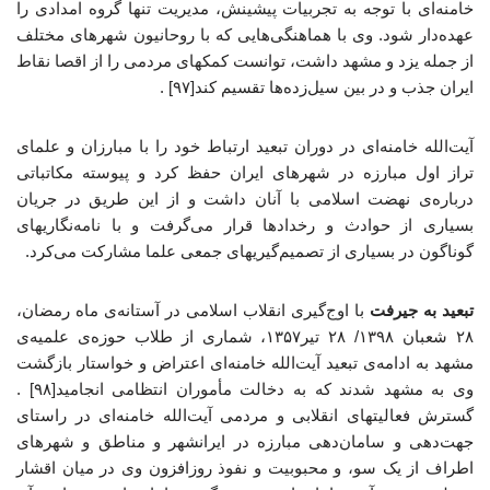
خامنه‌ای با توجه به تجربیات پیشینش، مدیریت تنها گروه امدادی را
عهده‌دار شود. وی با هماهنگی‌هایی که با روحانیون شهرهای مختلف
از جمله یزد و مشهد داشت، توانست کمکهای مردمی را از اقصا نقاط
ایران جذب و در بین سیل‌زده‌ها تقسیم کند[۹۷] .
آیت‌الله خامنه‌ای در دوران تبعید ارتباط خود را با مبارزان و علمای
تراز اول مبارزه در شهرهای ایران حفظ کرد و پیوسته مکاتباتی
درباره‌ی نهضت اسلامی با آنان داشت و از این طریق در جریان
بسیاری از حوادث و رخدادها قرار می‌گرفت و با نامه‌نگاریهای
گوناگون در بسیاری از تصمیم‌گیریهای جمعی علما مشارکت می‌کرد.
تبعید به جیرفت
با اوج‌گیری انقلاب اسلامی در آستانه‌ی ماه رمضان،
۲۸ شعبان ۱۳۹۸/ ۲۸ تیر۱۳۵۷، شماری از طلاب حوزه‌ی علمیه‌ی
مشهد به ادامه‌ی تبعید آیت‌الله خامنه‌ای اعتراض و خواستار بازگشت
وی به مشهد شدند که به دخالت مأموران انتظامی انجامید[۹۸] .
گسترش فعالیتهای انقلابی و مردمی آیت‌الله خامنه‌ای در راستای
جهت‌دهی و سامان‌دهی مبارزه در ایرانشهر و مناطق و شهرهای
اطراف از یک سو، و محبوبیت و نفوذ روزافزون وی در میان اقشار