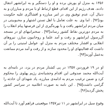
۱۳۵۶ به منزل او یورش برده و او را دستگیر و به ایرانشهر انتقال
دادند. هدف رژیم از این اقدام، قطع ارتباط او با مردم و مبارزان و به
دنبال آن، عدم توفیق وی در امر مبارزه و افشاگری علیه حکومت
بود[۹۲] . اما وی به علت تعامل با اهل تسنن اشتهار و محبوبیتی در
میان مردم ایرانشهر یافت و با بهره‌گیری از این فرصتها پیام انقلاب را
به مردم دورترین نقاط کشور رساند[۹۳] . سخنرانیهای او در مسجد
آل‌رسول ایرانشهر و رفت و آمد علما و روحانیون مبارز، نیروهای
انقلابی و اقشار مختلف مردم به منزل او، عوامل امنیتی را بر آن
داشت که فعالیتهای او را محدود سازند و از رفت و آمد مردم ممانعت
به‌عمل آورند[۹۴] .
او در ۱۹ فروردین ۱۳۵۷ در پی کشتار مردم در یزد، در نامه‌ای به
آیت‌الله محمد صدوقی این اقدام وحشیانه‌ی رژیم پهلوی را محکوم
کرد و ضمن ترغیب مردم به ادامه‌ی مبارزه، یاد شهدای آن حادثه را
گرامی داشت[۹۵] . این نامه به صورت اعلامیه در سراسر کشور
پخش گردید[۹۶] .
وقوع سیل در ایرانشهر در ۱۱ تیر۱۳۵۷ موقعیتی فراهم آورد تا آیت‌الله