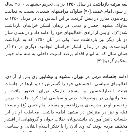
سه مرتبه بازداشت در سال ۱۳۵۰
در پی تحریم جشنهای ۲۵۰۰ ساله
از سوی امام خمینی[۷۰] ساواک مراقبتهای شدیدی نسبت به فعالیت
روحانیون مبارز در پیش گرفت. بر این اساس وی در مرداد ۱۳۵۰ به
ساواک مشهد احضار و مدتی در زندان لشکر خراسان بازداشت
شد[۷۱] . او پس از آزادی، فعالیتهای خود را ادامه داد و در همان سال
دو بار دیگر نیز بازداشت شد؛ یکی در آبان ۱۳۵۰ که به بازداشت
کوتاه‌مدت وی در زندان لشکر خراسان انجامید. دیگری در ۲۱ آذر
همان سال که به اتهام اقدام برضد امنیت داخلی به سه ماه حبس
محکوم گردید[۷۲] .
ادامه جلسات درس در تهران، مشهد و نیشابور
وی پس از آزادی،
فعالیتهای سیاسی ـ اجتماعی خود را گسترش داد و بارها در جلسات
هیئت انصارالحسین و مسجد نارمک تهران حضور یافت و
سخنرانیهایی در موضوعات دینی و سیاسی ایراد کرد. جلسات درس
و تفسیر او در مدرسه‌ی میرزاجعفر و مسجد امام حسن (ع) و مسجد
قبله و نیز در منزلش در مشهد ادامه داشت. مخاطب او در این
جلسات دانش‌آموزان، دانشجویان، طلاب جوان و گروههایی از اقشار
مختلف مردم بودند که وی آنان را با تفکر اسلام انقلابی و سیاسی