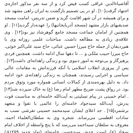
آقاضیاءالدین عراقی کسب فیض کرد و از سه نفر مذکور اجازه‌ی
اجتهاد گرفت[۱۰] . او در پی تصمیم بازگشت به ایران راهی مشهد شد
و برای همیشه در آن شهر اقامت گزید و ضمن تدریس، امامت مسجد
صدیقیهای بازار مشهد (مسجد آذربایجانیها) را عهده‌دار گردید[۱۱] . او
همچنین از امامان جماعت مسجد جامع گوهرشاد نیز بود[۱۲] . وی
علاقه‌ی زیادی به مطالعه داشت. مباحثات علمی روزانه وی با
هم‌ردیفان از جمله حاج میرزا حسین عبائی، حاج سید علی‌اکبر خوئی،
حاج میرزا حبیب ملکی و … تا دهها سال ادامه داشت. همچنین فردی
پرهیزگار و بی‌توجه به امور دنیوی بود و زندگی زاهدانه‌ای داشت[۱۳] .
پس از پیروزی انقلاب اسلامی با آنکه فرزندانش به مقامات عالی
سیاسی و اجرایی رسیدند، همچنان به زندگی زاهدانه‌ی خود ادامه
داد. به دلیل بهره‌مندی از کمالات انسانی همواره مورد وثوق مردم
بود. در رواق پشت ضریح مطهر امام رضا (ع) به خاک سپرده شد[۱۴]
. امام خمینی در پیام تسلیتی به آیت‌الله خامنه‌ای به مناسبت فوت
پدرش، آیت‌الله سیدجواد خامنه‌ای را عالمی با تقوا و متعهد
برشمرد[۱۵] . جد اعلای ایشان سیدمحمد حسینی تفرشی نسب به
سادات افطسی می‌رساند. شجره وی به سلطان‌العلماء احمد،
معروف به سلطان سیداحمد می‌رسد که با پنج واسطه از اخلاف امام
سجاد (ع)، است. جدش سیدحسین خامنه‌ای (تولد حدود ۱۲۵۹ق/