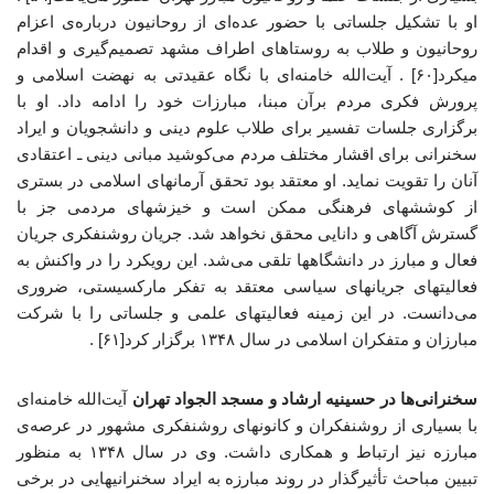
او با تشکیل جلساتی با حضور عده‌ای از روحانیون درباره‌ی اعزام
روحانیون و طلاب به روستاهای اطراف مشهد تصمیم‌گیری و اقدام
میکرد[۶۰] . آیت‌الله خامنه‌ای با نگاه عقیدتی به نهضت اسلامی و
پرورش فکری مردم برآن مبنا، مبارزات خود را ادامه داد. او با
برگزاری جلسات تفسیر برای طلاب علوم دینی و دانشجویان و ایراد
سخنرانی برای اقشار مختلف مردم می‌کوشید مبانی دینی ـ اعتقادی
آنان را تقویت نماید. او معتقد بود تحقق آرمانهای اسلامی در بستری
از کوششهای فرهنگی ممکن است و خیزشهای مردمی جز با
گسترش آگاهی و دانایی محقق نخواهد شد. جریان روشنفکری جریان
فعال و مبارز در دانشگاهها تلقی می‌شد. این رویکرد را در واکنش به
فعالیتهای جریانهای سیاسی معتقد به تفکر مارکسیستی، ضروری
می‌دانست. در این زمینه فعالیتهای علمی و جلساتی را با شرکت
مبارزان و متفکران اسلامی در سال ۱۳۴۸ برگزار کرد[۶۱] .
سخنرانی‌ها در حسینیه ارشاد و مسجد الجواد تهران
آیت‌الله خامنه‌ای
با بسیاری از روشنفکران و کانونهای روشنفکری مشهور در عرصه‌ی
مبارزه نیز ارتباط و همکاری داشت. وی در سال ۱۳۴۸ به منظور
تبیین مباحث تأثیرگذار در روند مبارزه به ایراد سخنرانیهایی در برخی