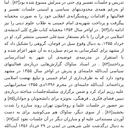
تدریس و جلسات تفسیر وی حتی در منزلش ممنوع شده بود[۸۲] . اما
او به‌رغم همه‌ی محدودیتهای سیاسی و امنیتی جلسات تفسیر و
فعالیتها و اقدامات روشنگرانه‌ی انقلابی خود را به صورت مخفیانه
پیگرفت و پرداخت شهریه‌ی امام خمینی به طلاب علوم دینی را نیز
ادامه داد[۸۳] . در اواخر سال ۱۳۵۴ مخفیانه کتاب طرح کلی اندیشه‌ی
اسلامی در قرآن را با نام مستعار سیدعلی حسینی منتشر کرد. او در
خرداد ۱۳۵۵، به دنبال وقوع سیل در قوچان، گروهی را تشکیل داد که
از مشهد برای کمکرسانی به مردم سیل‌زده به آن شهر اعزام شده و
با استقرار در مدرسه‌ی عوضیه‌ی آن شهر به امدادرسانی
پرداختند[۸۴] . در اسناد ساواک گزارش‌هایی درباره‌ی فعالیتهای
سیاسی آیت‌الله خامنه‌ای و پدرش در اواخر سال ۱۳۵۵ در مشهد
وجود دارد که به طرف‌داری از امام خمینی و تبلیغ نهضت اسلامی
پرداخته‌اند. آیت‌الله خامنه‌ای در محرم ۱۳۹۶/دی ۱۳۵۵ سخنرانیهایی
علیه رژیم ایراد کرد و ضمن برگزاری سلسله‌جلسات مباحثه درباره‌ی
تبیین فضای فکری ـ فرهنگی، به‌ویژه برای دانشجویان و جوانان[۸۵] و
نیز حضور در جلسات علما و روحانیون تهران روند مبارزه را شدت
بخشید[۸۶] . از سوی دیگر، ساواک هم می‌کوشید برای به دست
آوردن مستنداتی علیه او و مبارزان دیگر در آن جلسات نفوذ کند[۸۷] .
به دنبال درگذشت علی شریعتی در لندن در ۲۹ خرداد ۱۳۵۶ آیت‌الله