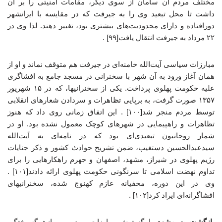
مختلف مردم آن سامان از سوی دیگر، مقامات امنیتی را بر آن
داشت تا محل تبعید وی را به جیرفت که در مقایسه با ایرانشهر
دورافتاده و دارای محدودیت‌های بیشتری بود، تغییر دهند. لذا وی در
۲۲ مرداد به جیرفت انتقال یافت[۹۹] .
مبارزات سیاسی آیت‌الله خامنه‌ای در جیرفت هم متوقف نماند و او از
همان آغاز ورود به آن شهر با سخنرانی در مسجد جامع به افشاگری
علیه حکومت پهلوی پرداخت. یکی از سخنرانیها، که در ۱۵ شهریور
۱۳۵۷ صورت گرفت، به برپایی تظاهرات و سردادن شعارهای انقلابی
توسط مردم منجر شد[۱۰۰] . این اتفاق زمانی روی داد که هنوز
تظاهرات و راهپیمایی در شهرهای کوچک معمول نشده بود. او در
شمار روحانیون تبعیدی‌ای بود که در نامه‌ای به آیت‌الله
سیدعبدالحسین دستغیب، ضمن تشریح حوادث کشور و ذکر جنایات
رژیم پهلوی در شیراز، مشهد، اصفهان و جهرم راهکارهایی را برای
تداوم نهضت اسلامی تا سرنگونی حکومت پهلوی ارائه دادند[۱۰۱] .
وی در این دوره، مخفیانه عازم کهنوج شده، سخنرانیهای
افشاگرانه‌ای ایراد کرد[۱۰۲] .
بازگشت به مشهد
با گسترش مبارزات مردمی و ازهم‌گسیختگی