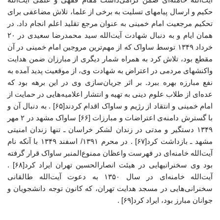
حکیم و ارسال پیامهای تسلیت به برخی از علما، تلاش مضاعفی برای
تحکیم مرجعیت امام خمینی به عنوان مرجع تقلید اعلم انجام داد. در
همان ایام و به دنبال شهادت آیت‌الله سید محمدرضا سعیدی در ۲۰
خرداد ۱۳۴۹ توسط ساواک که از مهم‌ترین مروجین امام خمینی در آن
مقطع بود، تلاش کرد به همراه شمار دیگری از مبارزان ضمن هدایت
واکنشهای مردمی در اعتراض به شهادت وی، از موقعیت پدید آمده به
نفع مبارزه بهره ببرد. بر اثر جریان‌سازی وی در این برهه بود که
عده‌ای از طلاب علوم دینی به تهیه و انتشار اعلامیه‌هایی در حمایت از
امام خمینی و انتقاد از رژیم و ساواک اقدام کردند[۶۵] . به دنبال آن و
با گسترش دامنه‌ی اعتراضات و مبارزات [۶۶] ساواک مشهد در ۲ مهر
۱۳۴۹ دستگیر و مدتی در زندان لشکر خراسان ـ تنها زندان امنیتی
مشهد ـ بازداشت کرد[۶۷] . در محرم ۱۳۹۱/ اسفند ۱۳۴۹ با آنکه نام
آیت‌الله خامنه‌ای در فهرست واعظان ممنوع‌المنبر ساواک قرار گرفته
بود وی سخنرانیهایی در هیئت انصارالحسین تهران ایراد کرد[۶۸] .
آیت‌الله خامنه‌ای در سال ۱۳۵۰ به دعوت آیت‌الله طالقانی
سخنرانی‌هایی در مسجد هدایت تهران، که کانون توجه دانشجویان و
جوانان مبارز بود، ایراد کرد[۶۹] .