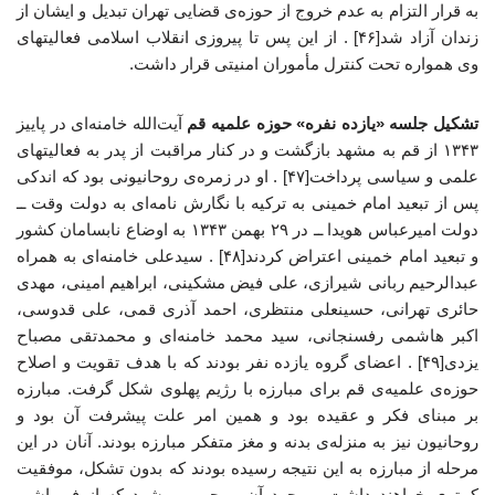
به قرار التزام به عدم خروج از حوزه‌ی قضایی تهران تبدیل و ایشان از
زندان آزاد شد[۴۶] . از این پس تا پیروزی انقلاب اسلامی فعالیتهای
وی همواره تحت کنترل مأموران امنیتی قرار داشت.
تشکیل جلسه «یازده نفره» حوزه علمیه قم
آیت‌الله خامنه‌ای در پاییز
۱۳۴۳ از قم به مشهد بازگشت و در کنار مراقبت از پدر به فعالیتهای
علمی و سیاسی پرداخت[۴۷] . او در زمره‌ی روحانیونی بود که اندکی
پس از تبعید امام خمینی به ترکیه با نگارش نامه‌ای به دولت وقت ــ
دولت امیرعباس هویدا ــ در ۲۹ بهمن ۱۳۴۳ به اوضاع نابسامان کشور
و تبعید امام خمینی اعتراض کردند[۴۸] . سیدعلی خامنه‌ای به همراه
عبدالرحیم ربانی شیرازی، علی فیض مشکینی، ابراهیم امینی، مهدی
حائری تهرانی، حسینعلی منتظری، احمد آذری قمی، علی قدوسی،
اکبر هاشمی رفسنجانی، سید محمد خامنه‌ای و محمدتقی مصباح
یزدی[۴۹] . اعضای گروه یازده نفر بودند که با هدف تقویت و اصلاح
حوزه‌ی علمیه‌ی قم برای مبارزه با رژیم پهلوی شکل گرفت. مبارزه
بر مبنای فکر و عقیده بود و همین امر علت پیشرفت آن بود و
روحانیون نیز به منزله‌ی بدنه و مغز متفکر مبارزه بودند. آنان در این
مرحله از مبارزه به این نتیجه رسیده بودند که بدون تشکل، موفقیت
کمتری خواهند داشت و وجود آن موجب می‌شود که از فروپاشی