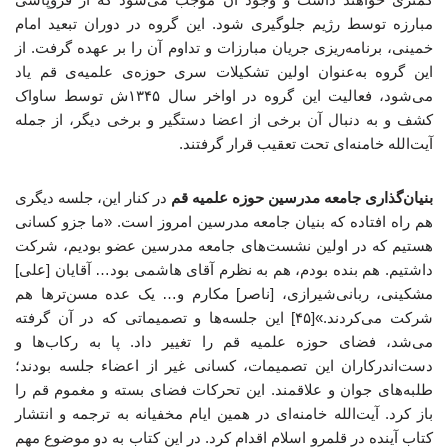
مبارزه توسط رژیم جلوگیری شود. این گروه در دوران تبعید امام
خمینی، برنامه‌ریزی جریان مبارزات و تداوم آن را بر عهده گرفت. از
این گروه به‌عنوان اولین تشکیلات سری حوزه‌ی علمیه‌ی قم یاد
می‌شود، فعالیت این گروه در اواخر سال ۱۳۴۵ش توسط ساواک
کشف و به دنبال آن برخی از اعضا دستگیر و برخی دیگر، از جمله
آیت‌الله خامنه‌ای تحت تعقیب قرار گرفتند.
بنیان‌گذاری جامعه مدرسین حوزه علمیه قم
در کنار این، جلسه دیگری
هم راه افتاده که بنیان جامعه مدرسین امروز است. «ما جزو کسانی
هستیم که در اولین نشست‌های جامعه مدرسین عضو بودیم، شرکت
داشتیم. هم بنده بودم، هم به نظرم آقای هاشمی بود… آقایان [علی]
مشکینی، ربانی‌شیرازی، [ناصر] مکارم و… یک عده مسن‌ترها هم
شرکت می‌کردند.»[۴۵] این جلسه‌ها و تصمیماتی که در آن گرفته
می‌شد، فضای حوزه علمیه قم را تغییر داد. پا به رکاب‌ها و
دست‌اندرکاران این تصمیمات، کسانی غیر از اعضاء جلسه بودند؛
طلبه‌های جوان و علاقمند. این تحرکات فضای بسته و مغموم قم را
باز کرد. آیت‌الله خامنه‌ای در همین ایام مخفیانه به ترجمه و انتشار
کتاب آینده در قلمرو اسلام اقدام کرد. در این کتاب به دو موضوع مهم