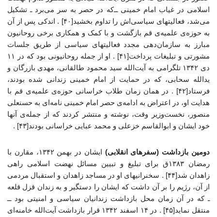
اسلامی در غیاب امام خمینی ــ‌که در حصر به سر می‌برد ـ تشکیل
می‌شد، فعالیتهای سیاسی‌اش را تداوم بخشید[۴۰] . اندکی پس از آن
به حوزه‌ی علمیه‌ی قم بازگشت و با کمک و همکاری برخی روحانیون
مبارز به سازمان‌دهی مجدد فعالیتهای سیاسی از طریق جلسات
مشورتی و تبلیغات پرداخت[۴۱] . او از جمله روحانیونی بود که در ۱۱
دی ۱۳۴۲ تلگرامی به آیت‌الله سید محمود طالقانی، مهدی بازرگان و
یدالله سحابی، که در حمایت از امام خمینی زندانی شده بودند،
فرستاد[۴۲] . در همان زمان طلاب خراسانی حوزه‌ی علمیه‌ی قم با
هدایت او، در اعتراض به ادامه‌ی حصر امام خمینی نامه‌ای به حسنعلی
منصور، نخست‌وزیر وقت، نوشته و منتشر کردند که از جمله‌ی آنها
خود ایشان و ابوالقاسم خزعلی و محمد عبایی خراسانی بودند[۴۳] .
دومین بازداشت (سفرهای انقلابی)
ایشان در بهمن ۱۳۴۲، مقارن با
رمضان ۱۳۸۳ق برای تبلیغ و تبیین مسائل نهضت اسلامی راهی
زاهدان شد[۴۴] . سخنرانیهای او در مساجد زاهدان و استقبال مردمی
از آن، رژیم را بر آن داشت که ایشان را دستگیر و به زندان قزل قلعه
ـ که در آن زمان محل بازداشت زندانیان سیاسی و امنیتی بود ــ
منتقل نماید[۴۵] . در ۱۴ اسفند ۱۳۴۲ قرار بازداشت آیت‌الله خامنه‌ای