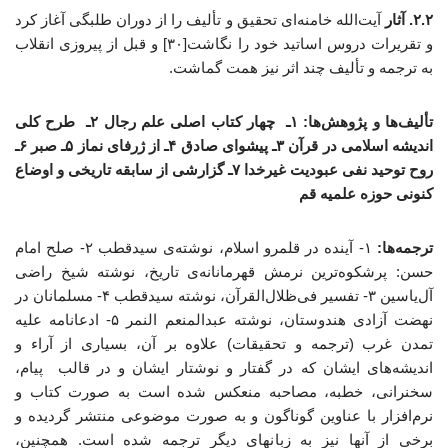
۲.۲. آثار
آیت‌الله خامنه‌ای تحقیق و تألیف را از دوران طلبگی آغاز کرد
و تقریرات دروس اساتید خود را نگاشت[۳۰] و قبل از پیروزی انقلاب
به ترجمه و تألیف چند اثر نیز همت گماشت.
تألیف‌ها و پژوهش‌ها:
۱ـ چهار کتاب اصلی علم رجال
۲ـ طرح کلی
اندیشه اسلامی در قرآن
۳ـ پیشوای صادق
۴ـ از ژرفای نماز
۵ـ صبر
۶ـ
روح توحید نفی عبودیت غیرخدا
۷ـ گزارشی از سابقه تاریخی و اوضاع
کنونی حوزه علمیه قم
ترجمه‌ها:
۱- آینده در قلمرو اسلام، نوشته‌ی سیدقطب ۲- صلح امام
حسن: پرشکوه‌ترین نرمش قهرمانانه‌ی تاریخ، نوشته شیخ راضی
آل‌یاسین ۳- تفسیر فی‌ظلال‌القرآن، نوشته سیدقطب ۴- مسلمانان در
نهضت آزادی هندوستان، نوشته عبدالمنعم النمر ۵- ادعانامه علیه
تمدن غرب (ترجمه و تحقیقات) علاوه بر آن، بسیاری از آراء و
اندیشه‌های ایشان که در گفتار و نوشتار ایشان و در قالب پیام،
سخنرانی، خطبه، مصاحبه منعکس شده است به صورت کتاب و
نرم‌افزار با عناوین گوناگون و به صورت موضوعی منتشر گردیده و
برخی از آنها نیز به زبانهای دیگر ترجمه شده است. همچنین،