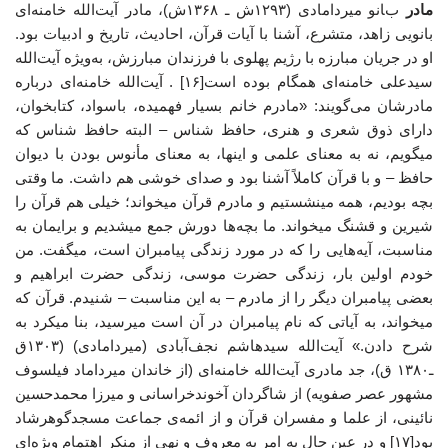
مادر
بانو میردامادی (۱۲۹۳ش ـ ۱۳۶۸ش)، مادر آیت‌الله خامنه‌ای
بانویی زاهد، متشرع، آشنا با آیات قرآن، احادیث، تاریخ و ادبیات بود.
او در جریان مبارزه با رژیم پهلوی با فرزندان مبارزش، به‌ویژه آیت‌الله
سیدعلی خامنه‌ای همگام بوده است[۱۶] . آیت‌الله خامنه‌ای درباره
مادرشان می‌گویند: «مادرم خانم بسیار فهمیده، باسواد، کتابخوان،
دارای ذوق شعری و هنری، حافظ شناس – البته حافظ شناس که
میگویم، نه به معنای علمی و اینها، به معنای مأنوس بودن با دیوان
حافظ – و با قرآن کاملاً آشنا بود و صدای خوشی هم داشت. ما وقتی
بچه بودیم، همه مینشستیم و مادرم قرآن میخواند؛ خیلی هم قرآن را
شیرین و قشنگ میخواند. ما بچه‌ها دورش جمع میشدیم و برایمان به
مناسبت، آیه‌هایی را که در مورد زندگی پیامبران است، میگفت. من
خودم اولین بار، زندگی حضرت موسی، زندگی حضرت ابراهیم و
بعضی پیامبران دیگر را از مادرم – به این مناسبت – شنیدم. قرآن که
میخواند، به آیاتی که نام پیامبران در آن است میرسید، بنا میکرد به
شرح دادن.» آیت‌الله سیدهاشم نجف‌آبادی (میردامادی) (۱۳۰۳ق
ـ۱۳۸۰ ق)، جد مادری آیت‌الله خامنه‌ای (از خاندان میرداماد فیلسوف
مشهور عصر صفویه) از شاگردان آخوندخراسانی و میرزا محمدحسین
نائینی، از علما و مفسران قرآن و از ائمه‌ی جماعت مسجدگوهرشاد
بود[۱۷] و در عین حال به امر به معروف و نهی از منکر اهتمام ویژه‌ای