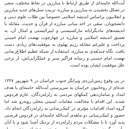
آیت‌الله خامنه‌ای از طریق ارتباط با مبارزین در نقاط مختلف، سعی
در تشکل بخشیدن به مبارزین و مبارزه، تربیت نسل‌های جدید مبارزین
و انقلابیون براساس اندیشه اسلامی خصوصاً بین طلاب علوم دینی و
دانشجویان، سعی در اخذ مبانی مبارزه از قرآن و حدیث، مقابله با
اندیشه‌های مادیگرایانه مارکسیستی و لیبرالیستی و امثال آن، به
تعمیق اندیشه اسلامی و مبارزه در چهارچوب نهضت امام خمینی
پرداخت و علیرغم مقابله رژیم پهلوی به موفقیت‌های زیادی دست
یافت. نگاه چندبُعدی به مبارزه، استفاده از شبکه عظیم اطلاع‌رسانی
نهضت امام خمینی و رسانه فراگیر منبر و عملگرایی‌اش، از برخی
علل موفقیت ایشان بوده است.
در پی وقوع زمین‌لرزه‌ی ویرانگر جنوب خراسان در ۹ شهریور ۱۳۴۷
عده‌ای از روحانیون خراسان به سرپرستی آیت‌الله خامنه‌ای با هدف
امداد و سامان‌دهی کمکهای مردمی به زلزله‌زدگان، عازم فردوس
شدند. این اقدام با مخالفت مقامات امنیتی محلی روبه‌رو شد اما
گروه امداد اقدامات مؤثری در کمک‌رسانی به زلزله‌زدگان انجام داد.
حضور و کمک‌رسانی دو ماهه‌ی آیت‌الله خامنه‌ای در فردوس فرصتی
پدید آورد تا با مشکلات مردم زلزله‌زده از نزدیک آشنا شود و با آنان
مأنوس گردد و در مجالس و منابر و همچنین هیئتهای مذهبی، پیام