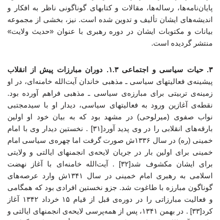
پایان‌نامه‌ها، رساله‌ها، مقالات و کتابهای گوناگونی ناظر به افکار و
اندیشه‌های ایشان تألیف و تدوین شده است. نیز، بخشی از مجموعه
بیانات و مکتوبات ایشان در دوره رهبری با عنوان «حدیث ولایت»
منتشر گردیده است.
۳. حیات سیاسی و اجتماعی
۱.۳. دوران مبارزات پیش از انقلاب
پیشینه‌ی فعالیتهای سیاسی ـ مذهبی خاندان آیت‌الله خامنه‌ای، در او
زمینه‌ی تربیتی برای مبارزه‌ی سیاسی ـ مذهبی فراهم آورده بود.
نقطه‌ی آغازین ورود به فعالیتهای سیاسی، دیدار او با سیدمجتبی
نواب صفوی (میرلوحی) در مشهد بود که به بیان خود او اولین
بارقه‌های انقلابی را در وی پدید آورد[۳۱] . نخستین دیدار وی با امام
خمینی (ره) در سال ۱۳۳۶ش صورت گرفت اما چهره‌ی سیاسی امام
خمینی برای اولین بار در جریان لایحه‌ی انجمنهای ایالتی و ولایتی
برای ایشان مکشوف شد[۳۲] . آیت‌الله خامنه‌ای با آغاز نهضت
اسلامی به رهبری امام خمینی در سال ۱۳۴۱ش وارد عرصه‌های
گوناگون مبارزه با طاغوت شد. جزو نخستین افرادی بود که همگامی
و فعالیت مبارزاتی را در دوره‌ی قبل از قیام ۱۵ خرداد ۱۳۴۲ آغاز
کرد[۳۳] . در بهمن ۱۳۴۱، پس از همه‌پرسی لایحه‌ی انجمنهای ایالتی و