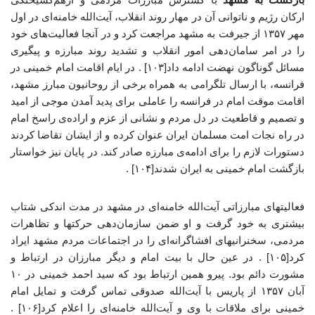
ارکان رژیم و ناتوانی آن در مهار روند انقلاب، آیت‌الله خامنه‌ای در اول
مهر ۱۳۵۷ از جیرفت به مشهد مراجعت کرد و در آنجا فعالیت‌های خود
را در امر سامان‌دهی امور انقلاب و تشدید روند مبارزه و پیگیری
مسائل گوناگون نهضت ادامه داد[۱۰۳] . در ایام اقامت امام خمینی در
فرانسه، با ارسال تلگرامی به همراه برخی از روحانیون مبارز مشهد،
اقامت موقت امام در فرانسه را عاملی برای پدید آمدن موجی از امید
و تصمیم و قاطعیت در دل مردم و نشانی از عزم و اراده‌ی راسخ امام
در راه نجات امت مسلمان ایران عنوان کرده و از ایشان تقاضا کردند
دستورات لازم را برای ادامه‌ی مبارزه صادر کند. در پایان نیز خواستار
بازگشت امام خمینی به ایران شدند[۱۰۴] .
فعالیتهای مبارزاتی آیت‌الله خامنه‌ای در مشهد در مدت اندکی شتاب
بیشتری به خود گرفت و او ضمن سازمان‌دهی حرکتها و تظاهرات
مردمی، سخنرانیهای افشاگرانه‌ای را در اجتماعات مردم مشهد ایراد
کرد[۱۰۵] . در عین ‌حال با بیت امام و دیگر مبارزان در ارتباط و
مشورت دائم بود. پیرو همین ارتباط بود که سید احمد خمینی در ۱۰
آبان ۱۳۵۷ از پاریس با آیت‌الله صدوقی تماس گرفت و تمایل امام
خمینی برای ملاقات با وی و آیت‌الله خامنه‌ای را اعلام کرد[۱۰۶] .