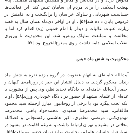
نهضت اسلامی را برای مردم آن سامان تبیین کند. این فعالیت‌ها
حساسیت شهربانی و ساواک خراسان را برانگیخت و به اقامتش در
فردوس پایان داده شد[۵۶] . او در اواخر دی‌ماه همان سال به قصد
زیارت عتبات عالیات و دیدار با امام خمینی (ره) اقدام کرد اما با
مخالفت و ممانعت ساواک روبه‌رو شد. این محدودیت تا پیروزی
انقلاب اسلامی ادامه داشت و وی ممنوع‌الخروج بود. [۵۷]
محکومیت به شش ماه حبس
آیت‌الله خامنه‌ای به اتهام عضویت در گروه یازده نفره به شش ماه
زندان محکوم گردید. به دنبال انتشار این خبر در روزنامه‌ی کیهان و
احضار آیت‌الله خامنه‌ای به دادگاه تجدید نظر، وی پس از مشورت با
عده‌ای از علمای مشهد از حضور در دادگاه خودداری ورزید[۵۸] . او با
آنکه تحت پیگرد بود با برخی از روحانیون مبارز ازجمله سید محمود
طالقانی، سید محمدرضا سعیدی، محمدجواد باهنر، محمدرضا
مهدوی‌کنی، مرتضی مطهری، اکبر هاشمی رفسنجانی و فضلالله
محلاتی در مشهد و تهران ارتباط داشت و به رغم اقامت در مشهد در
بسیاری از جلسات علما و روحانیون مبارز تهران حضور می‌یافت[۵۹] .