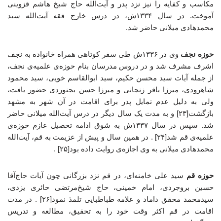
مکاسب و کفایه را نیز نزد پدر و آیت‌الله حاج شیخ هاشم قزوینی
آموخت. در سال ۱۳۳۴ش، در درس خارج فقه آیت‌الله سید
محمدهادی میلانی حاضر شد.
حوزه نجف
وی در ۱۳۳۶ش طی سفر کوتاهی همراه خانواده به نجف
اشرف مشرف شد و در دروس مدرسان بنام حوزه‌ی علمیه‌ی نجف،
از جمله آیات سید محسن حکیم، سید ابوالقاسم خویی، سید محمود
شاهرودی، میرزا باقر زنجانی و میرزا حسن بجنوردی حضور یافت،
ولی به دلیل عدم تمایل پدر برای اقامت در آن شهر به مشهد
بازگشت[۲۳] و به مدت یک سال دیگر در درس آیت‌الله میلانی حاضر
شد. سپس در سال ۱۳۳۷ش به شوق ادامه تحصیل عازم حوزه‌ی
علمیه‌ی قم شد[۲۴] . در همین سال و پیش از عزیمت به قم، آیت‌الله
محمدهادی میلانی به وی اجازه‌ی روایت داده بود[۲۵] .
حوزه قم
سید علی خامنه‌ای، در قم نزد بزرگانی چون آیات حاج‌آقا
حسین بروجردی، ‌امام خمینی، حاج شیخ‌مرتضی حائری یزدی،
سیدمحمد محقق داماد و علامه طباطبایی تلمذ نمود[۲۶] . در مدت
اقامت در قم اکثر وقت خود را به تحقیق، مطالعه و تدریس