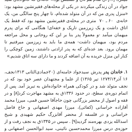
جواد در آن زندگی میکردند در یکی از محله‌های فقیرنشین مشهد بود:
«منزل پدری من که در آن متولد شده‌ام، تا چهار پنج سالگی من، یک
خانه‌ی ۶۰ ـ ۷۰ متری در محله‌ی فقیرنشین مشهد بود که فقط یک
اتاق داشت و یک زیرزمین تاریک و خفه‌ای! هنگامی که برای پدرم
میهمان میآمد -و معمولاً پدر بنا بر این که روحانی و محل مراجعه
مردم بود، میهمان داشت- همه‌ی ما باید به زیرزمین میرفتیم تا
مهمان برود. بعد عده‌ای که به پدر ارادتی داشتند، زمین کوچکی را
کنار این منزل خریده به آن اضافه کردند و ما دارای سه اتاق شدیم.»
۱. خاندان
پدر
پدرش سیدجواد خامنه‌ای (۲۰جمادی‌الثانی ۱۳۱۳نجف،
۱۶ آذر۱۲۷۴/۱۴ تیر ۱۳۶۵) از علما و مجتهدان عصر خود بود که در
نجف متولد شد و در کودکی همراه خانواده‌اش به تبریز آمد. پس از
اتمام دوره‌ی سطح، در حدود ۱۳۳۶ق به مشهد مهاجرت کرد[۸] و در
فقه و اصول از محضر بزرگانی چون حاجآقا حسین قمی، میرزا محمد
آقازاده خراسانی (کفائی)، میرزا مهدی اصفهانی و حاج فاضل
خراسانی و در فلسفه از محضر آقابزرگ حکیم شهیدی و شیخ
اسدالله یزدی بهره‌مند گردید[۹] . سپس در ۱۳۴۵ق به نجف رفت و از
حوزه‌ی درس میرزا محمدحسین نائینی، سید ابوالحسن اصفهانی و