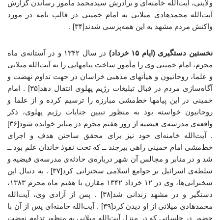
ولایتی، آیت‌الله خامنه‌ای و برادرش سیدمحمد مأمور رساندن گزارش
آیت‌الله محمدهادی میلانی به امام خمینی در قالب نامه در مورد
واکنش مردم مشهد به این همه‌پرسی شدند[۳۴] .
نخستین دستگیری (ایام ۱۵ خرداد)
در سال ۱۳۴۲ و در آستانه‌ی ماه
محرم، امام خمینی وی را مأمور ساخت پیامهایی را به آیت‌الله میلانی
و علما، روحانیون و هیأتهای مذهبی خراسان در جهت تداوم نهضت و
آگاه‌سازی مردم در قبال تبلیغات رژیم پهلوی انتقال دهد[۳۵] . امام
خمینی در این پیامها خط‌مشی مبارزه را ترسیم کرده و از علما و
روحانیون خواسته بود به منظور تبیین جنایات رژیم پهلوی، ذکر
واقعه‌ی مدرسه‌ی فیضیه از روز هفتم محرم در منابر خوانده شود[۳۶]
. آیت‌الله خامنه‌ای خود نیز برای محقق ساختن هدف و اجرای
خط‌مشی امام خمینی راهی بیرجند ــ که تحت نفوذ خاندان علم بود ــ
شد و در منابر و مجالس آن شهر درباره‌ی حادثه‌ی مدرسه‌ی فیضیه و
سلطه‌ی اسرائیل بر جوامع اسلامی سخنرانی کرد[۳۷] . به دنبال این
سخنرانی‌ها، وی در ۱۲ خرداد ۱۳۴۲ مقارن با هفتم ماه محرم ۱۳۸۳،
دستگیر و در مشهد زندانی شد[۳۸] . پس از آزادی وی، آیت‌الله
محمدهادی میلانی از او دیدن کرد[۳۹] . آیت‌الله خامنه‌ای پس از آن با
حضور در جلساتی که در منزل آیت‌الله میلانی به منظور تداوم نهضت