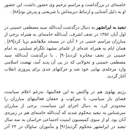
خامنه‌ای در بزرگداشت و مراسم ترحیم وی حضور داشت. این حضور
او به دلیل آشنایی و ارتباط دیرینه‌اش با شریعتی و پدرش بود[۸۸] .
تبعید به ایرانشهر
به دنبال درگذشت آیت‌الله سید مصطفی خمینی در
اول آبان ۱۳۵۶ در نجف اشرف، آیت‌الله خامنه‌ای به همراه برخی از
مبارزان مراسم ختمی در ۶ آبان در مسجد ملاهاشم برپا کرد[۸۹] .
همان ایام به همراه عده‌ای از علمای مشهد تلگرام تسلیتی به امام
خمینی در نجف مخابره کردند[۹۰] . با درگذشت آیت‌الله سید
مصطفی خمینی و تحولاتی که در پی آن پدید آمد، نهضت اسلامی
وارد مرحله‌ی نهایی خود شد و حرکتهای جدی برای پیروزی انقلاب
آغاز گردید.
رژیم پهلوی هم در واکنش به این فعالیتها، به‌رغم اعلام سیاست
فضای باز سیاسی، با سرکوب و خفقان فعالیتهای مبارزان را
محدودتر کرد. به دنبال اجرای این سیاست، برخی از مبارزان
سرشناس به تبعید محکوم شدند که آیت‌الله خامنه‌ای هم در زمره‌ی
آنان بود. او از سوی کمیسیون امنیت اجتماعی خراسان به سه سال
تبعید در ایرانشهر محکوم گردید[۹۱] و مأموران ساواک در ۲۳ آذر