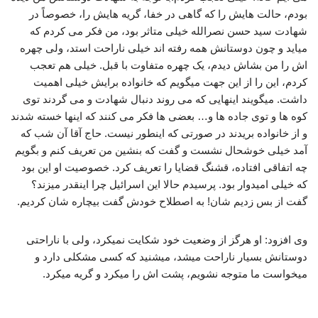
بودم، حالت هایش را که گاهی در خفا، گریه هایش را، خصوصاً در
شهادت سید حسن نصرالله خیلی متاثر بود، من فکر می کردم که
میاید و چون دوستانش همه رفته اند خیلی ناراحت استد، ولی چهره
اش را من بشاش دیدم، یک چهره متفاوت با قبل. خیلی هم تعجب
کردم، این را از این جهت میگویم که خانواده برایش خیلی اهمیت
داشت. میگویند اینهایی که می روند دنبال شهادت و می گردند توی
کوه ها و توی جاده ها و… بعضی ها فکر می کنند که اینها خسته شدند
و از خانواده بریدند در صورتی که اینطور نیست. حاج آقا آن شب که
آمد خیلی خوشحال نشست و گفت که بنشین من تعریف کنم و بگویم
چه اتفاقی افتاده، قشنگ قضایا را تعریف کرد. خصوصیت او این بود
که خیلی امیدوار بود. پرسیدم حالا این اسرائیل چرا اینقدر میزند؟
گفت از بس زدیم شان! به اصطلاح خودش گفت بیچاره شان کردیم.
وی افزود: او هرگز از وضعیت خود شکایت نمیکرد، ولی با ناراحتی
دوستانش بسیار ناراحت میشد، میشنید که کسی مشکلی دارد و
میخواست ما متوجه نشویم، پشت اش را میکرد و گریه میکرد.