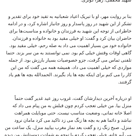
بنا بر روایت مهر، او با تبریک اعیاد شعبانیه به تقید خود برای تقدیر و
تشکر از این شهید در روز پاسدار و روز جانباز اشاره کرد، و در ادامه
خاطراتی از توجه این شهید به فرزندان و خانواده و مناسبت‌ها برای
حاضران بیان کرد و گفت: او خیلی مقید بود به خانواده و فرزندان.
خانواده خود من بسیار اهمیت می داد به صله رحم، خیلی مقید بود.
گاهی اوقات وقتش خیلی کم بود. نمی توانستند به من سر بزند. حتما
تلفنی تماس می گرفت، جزو خصوصیات بسیار بارزش بود. از جمله
مواردی که خیلی اهمیت می داد، همیشه همه می گفت که من این
کار را می کنم برای اینکه بچه ها یاد بگیرند. الحمدالله بچه ها هم یاد
گرفتند.
او دریاره آخرین دیدارشان گفت، غروب روز عید غدیر گفت حتماً
منزل بیا. من خیلی تعجب کردم چون قبلش به من پیام می داد که
اصلا خانه نمانی، وضعیت مناسب نیست. حتی موبایلت همراهت
نباشد و دائما هم به بچه ها زنگ می زد تاکید می کرد مامان نرود
منزل. صبح زنگ زد و گفت بعد نماز مغرب بیایید منزل. یک ساعت من
می آیم خانه. خیلی تعجب کردم.با توجه به شهادت دوستانش من دیده