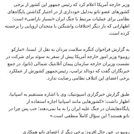
وزیر خارجه آمریکا اعلام کرد که رئیس جمهور این کشور از برخی
کشورهای عضو ناتو به‌دلیل خودداری از در اختیار گذاشتن پایگاه‌های
نظامی برای عملیات مرتبط با جنگ ایران «بسیار ناراضی» است؛
اظهاراتی که بار دیگر اختلافات واشنگتن با متحدان اروپایی را برجسته
کرده است.
به گزارش فراخوان کنگره سلامت مردان به نقل از ایسنا، «مارکو
روبیو» وزیر امور خارجه آمریکا پیش از سفر به سوئد برای شرکت در
نشست وزیران خارجه سازمان پیمان آتلانتیک شمالی (ناتو)، در جمع
خبرنگاران گفت که دونالد ترامپ، رئیس‌جمهور کشورش از عملکرد
برخی اعضای این ائتلاف نظامی رضایت ندارد.
طبق گزارش خبرگزاری اسپوتنیک، وی با اشاره مستقیم به اسپانیا،
اظهار داشت: «کشورهایی مانند اسپانیا اجازه استفاده از
پایگاه‌هایشان در جنگ علیه ایران را به ما نمی‌دهند؛ خب پس چرا در
ناتو هستند؟ این سؤال کاملاً منطقی است.»
روبیو در عین حال افزود: برخی دیگر از اعضای ناتو همکاری