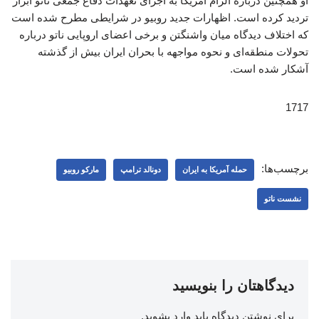
او همچنین درباره الزام آمریکا به اجرای تعهدات دفاع جمعی ناتو ابراز
تردید کرده است. اظهارات جدید روبیو در شرایطی مطرح شده است
که اختلاف دیدگاه میان واشنگتن و برخی اعضای اروپایی ناتو درباره
تحولات منطقه‌ای و نحوه مواجهه با بحران ایران بیش از گذشته
آشکار شده است.
1717
برچسب‌ها:
حمله آمریکا به ایران
دونالد ترامپ
مارکو روبیو
نشست ناتو
دیدگاهتان را بنویسید
برای نوشتن دیدگاه باید
وارد بشوید
.