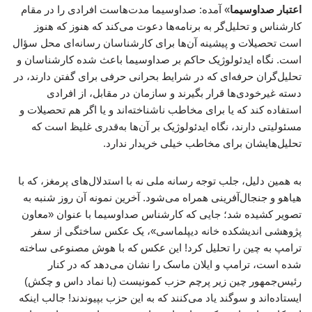
اعتبار صداوسیما
» آمده: صداوسیما مدت‌هاست افرادی را در مقام
کارشناس و تحلیل‌گر به برنامه‌ها دعوت می‌کند که هنوز که هنوز
است تحصیلات و پیشینه آن‌ها برای کارشناسان رسانه‌ای محل سؤال
است. نگاه ایدئولوژیک حاکم بر صداوسیما باعث شده کارشناسان و
تحلیل‌گران حرفه‌ای که در شرایط بحرانی حرفی برای گفتن دارند، در
دسته غیرخودی‌ها قرار بگیرند و سازمان در مقابل، از افرادی
استفاده کند که یا برای مخاطب ناشناخته‌اند و یا اگر هم تحصیلات و
مسئولیتی دارند، نگاه ایدئولوژیک بر آن‌ها به‌قدری غلیظ است که
تحلیل‌هایشان برای مخاطب خیلی خریدار ندارد.
به همین دلیل، جلب توجه رسانه ملی نه با استدلال‌های پرمغز، که با
هیاهو و جنجال‌آفرینی همراه می‌شود. آخرین نمونه آن روز شنبه به
تصویر کشیده شد؛ جایی که کارشناس صداوسیما با عنوان «معاون
پژوهشی اندیشکده خانه دیپلماسی»، یک عکس ساختگی از سفر
ترامپ به چین را تحلیل کرد! این عکس که با هوش مصنوعی ساخته
شده است، ترامپ و ایلان ماسک را نشان می‌دهد که در کنار
رئیس‌جمهور چین زیر پرچم حزب کمونیست (با نماد داس و چکش)
ایستاده‌اند و سوگند یاد می‌کنند که به این حزب بپیوندند! جالب اینکه