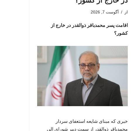
در خارج از کشور؟
از
آگوست 7, 2026
اقامت پسر محمدباقر ذوالقدر در خارج از
کشور؟
خبری که مبنای شایعه استعفای سردار
محمدباقر ذوالقدر از سمت دبیر شورای الی