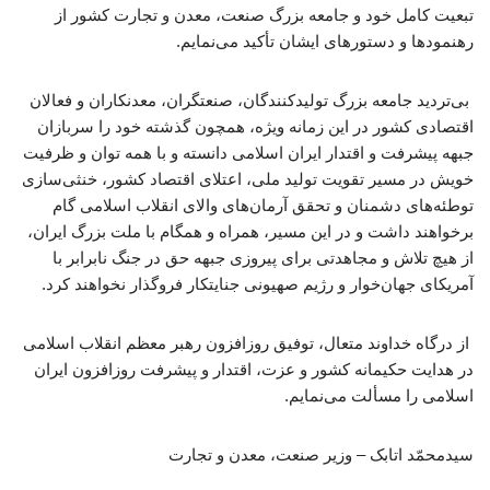
تبعیت کامل خود و جامعه بزرگ صنعت، معدن و تجارت کشور از
رهنمودها و دستورهای ایشان تأکید می‌نمایم.
بی‌تردید جامعه بزرگ تولیدکنندگان، صنعتگران، معدنکاران و فعالان
اقتصادی کشور در این زمانه ویژه، همچون گذشته خود را سربازان
جبهه پیشرفت و اقتدار ایران اسلامی دانسته و با همه توان و ظرفیت
خویش در مسیر تقویت تولید ملی، اعتلای اقتصاد کشور، خنثی‌سازی
توطئه‌های دشمنان و تحقق آرمان‌های والای انقلاب اسلامی گام
برخواهند داشت و در این مسیر، همراه و همگام با ملت بزرگ ایران،
از هیچ تلاش و مجاهدتی برای پیروزی جبهه حق در جنگ نابرابر با
آمریکای جهان‌خوار و رژیم صهیونی جنایتکار فروگذار نخواهند کرد.
از درگاه خداوند متعال، توفیق روزافزون رهبر معظم انقلاب اسلامی
در هدایت حکیمانه کشور و عزت، اقتدار و پیشرفت روزافزون ایران
اسلامی را مسألت می‌نمایم.
سیدمحمّد اتابک – وزیر صنعت، معدن و تجارت