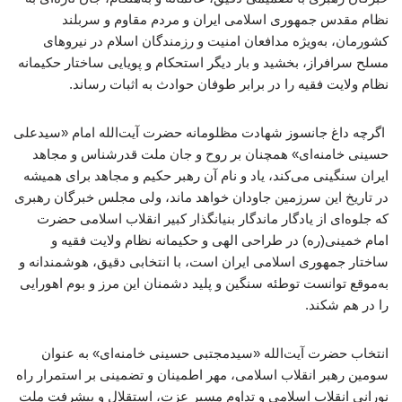
نظام مقدس جمهوری اسلامی ایران و مردم مقاوم و سربلند
کشورمان، به‌ویژه مدافعان امنیت و رزمندگان اسلام در نیروهای
مسلح سرافراز، بخشید و بار دیگر استحکام و پویایی ساختار حکیمانه
نظام ولایت فقیه را در برابر طوفان حوادث به اثبات رساند.
اگرچه داغ جانسوز شهادت مظلومانه حضرت آیت‌الله امام «سیدعلی
حسینی خامنه‌ای» همچنان بر روح و جان ملت قدرشناس و مجاهد
ایران سنگینی می‌کند، یاد و نام آن رهبر حکیم و مجاهد برای همیشه
در تاریخ این سرزمین جاودان خواهد ماند، ولی مجلس خبرگان رهبری
که جلوه‌ای از یادگار ماندگار بنیانگذار کبیر انقلاب اسلامی حضرت
امام خمینی(ره) در طراحی الهی و حکیمانه نظام ولایت فقیه و
ساختار جمهوری اسلامی ایران است، با انتخابی دقیق، هوشمندانه و
به‌موقع توانست توطئه سنگین و پلید دشمنان این مرز و بوم اهورایی
را در هم شکند.
انتخاب حضرت آیت‌الله «سیدمجتبی حسینی خامنه‌ای» به عنوان
سومین رهبر انقلاب اسلامی، مهر اطمینان و تضمینی بر استمرار راه
نورانی انقلاب اسلامی و تداوم مسیر عزت، استقلال و پیشرفت ملت