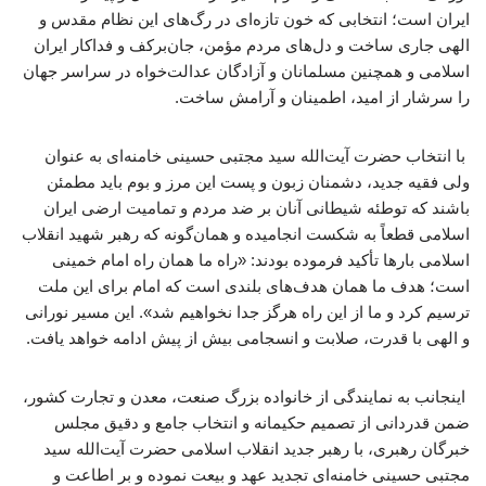
ایران است؛ انتخابی که خون تازه‌ای در رگ‌های این نظام مقدس و
الهی جاری ساخت و دل‌های مردم مؤمن، جان‌برکف و فداکار ایران
اسلامی و همچنین مسلمانان و آزادگان عدالت‌خواه در سراسر جهان
را سرشار از امید، اطمینان و آرامش ساخت.
با انتخاب حضرت آیت‌الله سید مجتبی حسینی خامنه‌ای به عنوان
ولی فقیه جدید، دشمنان زبون و پست این مرز و بوم باید مطمئن
باشند که توطئه شیطانی آنان بر ضد مردم و تمامیت ارضی ایران
اسلامی قطعاً به شکست انجامیده و همان‌گونه که رهبر شهید انقلاب
اسلامی بارها تأکید فرموده بودند: «راه ما همان راه امام خمینی
است؛ هدف ما همان هدف‌های بلندی است که امام برای این ملت
ترسیم کرد و ما از این راه هرگز جدا نخواهیم شد». این مسیر نورانی
و الهی با قدرت، صلابت و انسجامی بیش از پیش ادامه خواهد یافت.
اینجانب به نمایندگی از خانواده بزرگ صنعت، معدن و تجارت کشور،
ضمن قدردانی از تصمیم حکیمانه و انتخاب جامع و دقیق مجلس
خبرگان رهبری، با رهبر جدید انقلاب اسلامی حضرت آیت‌الله سید
مجتبی حسینی خامنه‌ای تجدید عهد و بیعت نموده و بر اطاعت و