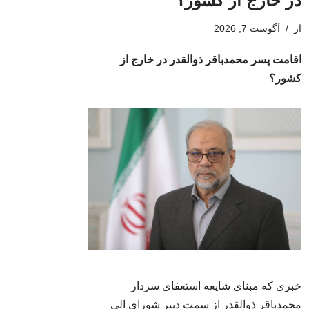
در خارج از کشور؟
از
آگوست 7, 2026
اقامت پسر محمدباقر ذوالقدر در خارج از
کشور؟
خبری که مبنای شایعه استعفای سردار
محمدباقر ذوالقدر از سمت دبیر شورای الی