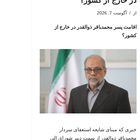
در خارج از کشور؟
از
آگوست 7, 2026
اقامت پسر محمدباقر ذوالقدر در خارج از
کشور؟
خبری که مبنای شایعه استعفای سردار
محمدباقر ذوالقدر از سمت دبیر شورای الی