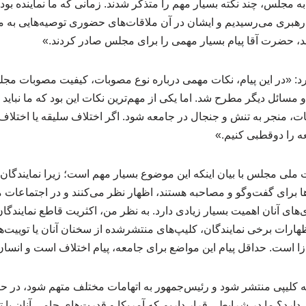
 مجلس، چند نکته بسیار مهم را متذکر شدند. زمانی که ما نماینده بود
بری می‌رسیدیم و ایشان در آن ملاقات‌های حضوری توصیه‌هایی به مج
، حضرت آقا پیام بسیار مهمی را برای مجلس صادر کردند.»
کرد: «در این پیام، نکات مهمی درباره نوع مصوبات، کیفیت مصوبات م
و مسائل دیگر مطرح شد. اما یکی از مهم‌ترین نکات این بود که ما نباید به
ت، منجر به تنش و جنجال در جامعه شود. اگر اختلاف سلیقه یا اختلاف ن
عه را دوقطبی کنیم.»
لی مجلس با بیان اینکه این موضوع بسیار مهم است؛ زیرا نمایندگان 
ا برای گفت‌وگو و مصاحبه هستند، اظهار نظر می‌کنند و در اجتماعات 
‌های آنان اهمیت بسیار زیادی دارد. به نظر من، اکثریت قاطع نمایندگ
ظهارات برخی نمایندگان، کلیپ‌های منتشرشده از سخنان آنان یا توییت‌ه
ش‌زا است. حداقل پیام این مواضع برای جامعه، پیام اختلاف است و انسان
 کلیپی منتشر شود و رئیس‌جمهور به اتهامات مختلف متهم شود، در حال
 دارد؟ ما در شرایطی قرار داریم که آمریکا و قدرت‌های حامی آنان با ت